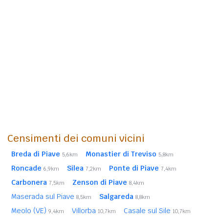
Censimenti dei comuni vicini
Breda di Piave
Monastier di Treviso
5,6km
5,8km
Roncade
Silea
Ponte di Piave
6,9km
7,2km
7,4km
Carbonera
Zenson di Piave
7,5km
8,4km
Maserada sul Piave
Salgareda
8,5km
8,8km
Meolo (VE)
Villorba
Casale sul Sile
9,4km
10,7km
10,7km