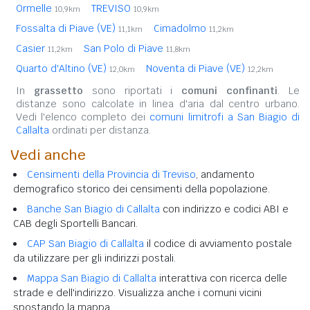
Ormelle
TREVISO
10,9km
10,9km
Fossalta di Piave (VE)
Cimadolmo
11,1km
11,2km
Casier
San Polo di Piave
11,2km
11,8km
Quarto d'Altino (VE)
Noventa di Piave (VE)
12,0km
12,2km
In
grassetto
sono riportati i
comuni confinanti
. Le
distanze sono calcolate in linea d'aria dal centro urbano.
Vedi l'elenco completo dei
comuni limitrofi a San Biagio di
Callalta
ordinati per distanza.
Vedi anche
Censimenti della Provincia di Treviso
, andamento
demografico storico dei censimenti della popolazione.
Banche San Biagio di Callalta
con indirizzo e codici ABI e
CAB degli Sportelli Bancari.
CAP San Biagio di Callalta
il codice di avviamento postale
da utilizzare per gli indirizzi postali.
Mappa San Biagio di Callalta
interattiva con ricerca delle
strade e dell'indirizzo. Visualizza anche i comuni vicini
spostando la mappa.