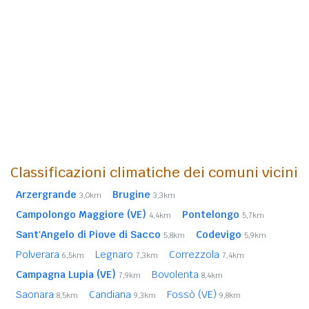
Classificazioni climatiche dei comuni vicini
Arzergrande
Brugine
3,0km
3,3km
Campolongo Maggiore (VE)
Pontelongo
4,4km
5,7km
Sant'Angelo di Piove di Sacco
Codevigo
5,8km
5,9km
Polverara
Legnaro
Correzzola
6,5km
7,3km
7,4km
Campagna Lupia (VE)
Bovolenta
7,9km
8,4km
Saonara
Candiana
Fossò (VE)
8,5km
9,3km
9,8km