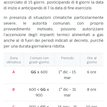
accorciato di 15 giorni, posticipando di 8 giorni la data
di inizio e anticipando di 7 la data di fine esercizio.
In presenza di situazioni climatiche particolarmente
severe, le autorità comunali, con proprio
provvedimento motivato, possono autorizzare
l’accensione degli impianti termici alimentati a gas
anche al di fuori dei periodi indicati al decreto, purché
per una durata giornaliera ridotta.
Zona
Comuni con
Periodo
Ore al
climatica
gradi-giorno
giorno
A
GG
≤ 600
1° dic - 15
6 ore
mar
B
600 <
GG
≤
1° dic - 31
8 ore
900
mar
C
900 <
GG
≤
15 nov - 31
10 ore