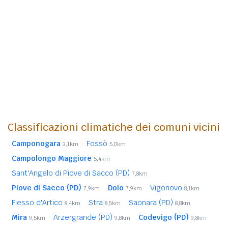
Classificazioni climatiche dei comuni vicini
Camponogara
Fossò
3,1km
5,0km
Campolongo Maggiore
5,4km
Sant'Angelo di Piove di Sacco (PD)
7,8km
Piove di Sacco (PD)
Dolo
Vigonovo
7,9km
7,9km
8,1km
Fiesso d'Artico
Stra
Saonara (PD)
8,4km
8,5km
8,8km
Mira
Arzergrande (PD)
Codevigo (PD)
9,5km
9,8km
9,8km