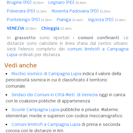
Brugine (PD)
Legnaro (PD)
10,3km
10,4km
Polverara (PD)
Noventa Padovana (PD)
12,1km
13,2km
Pontelongo (PD)
Pianiga
Vigonza (PD)
13,3km
13,4km
13,4km
VENEZIA
Chioggia
20,5km
22,4km
In
grassetto
sono riportati i
comuni confinanti
. Le
distanze sono calcolate in linea d'aria dal centro urbano.
Vedi l'elenco completo dei
comuni limitrofi a Campagna
Lupia
ordinati per distanza.
Vedi anche
Rischio sismico di Campagna Lupia
indica il valore della
pericolosità sismica in cui è classificato il territorio
comunale.
Sindaci dei Comuni in Città Metr. di Venezia
oggi in carica
con le coalizioni politiche di appartenenza.
Scuole Campagna Lupia
pubbliche e private. Materne,
elementari, medie e superiori con codice meccanografico.
Comuni limitrofi a Campagna Lupia
di prima e seconda
corona con le distanze in km.