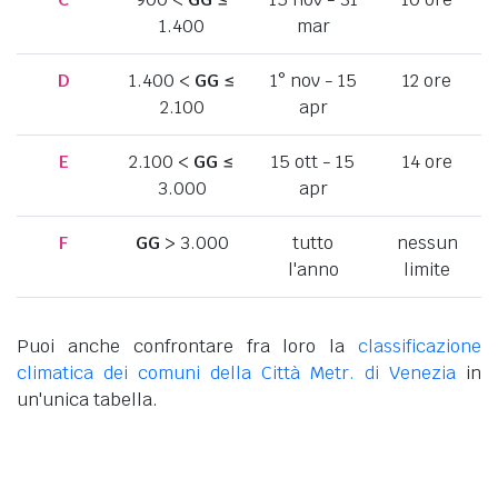
1.400
mar
D
1.400 <
GG
≤
1° nov - 15
12 ore
2.100
apr
E
2.100 <
GG
≤
15 ott - 15
14 ore
3.000
apr
F
GG
> 3.000
tutto
nessun
l'anno
limite
Puoi anche confrontare fra loro la
classificazione
climatica dei comuni della Città Metr. di Venezia
in
un'unica tabella.