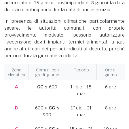
accorciato di 15 giorni, posticipando di 8 giorni la data
di inizio e anticipando di 7 la data di fine esercizio.
In presenza di situazioni climatiche particolarmente
severe, le autorità comunali, con proprio
provvedimento motivato, possono autorizzare
l’accensione degli impianti termici alimentati a gas
anche al di fuori dei periodi indicati al decreto, purché
per una durata giornaliera ridotta.
Zona
Comuni con
Periodo
Ore al
climatica
gradi-giorno
giorno
A
GG
≤ 600
1° dic - 15
6 ore
mar
B
600 <
GG
≤
1° dic - 31
8 ore
900
mar
C
900 <
GG
≤
15 nov - 31
10 ore