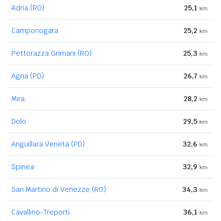
Adria (RO)
25,1
km
Camponogara
25,2
km
Pettorazza Grimani (RO)
25,3
km
Agna (PD)
26,7
km
Mira
28,2
km
Dolo
29,5
km
Anguillara Veneta (PD)
32,6
km
Spinea
32,9
km
San Martino di Venezze (RO)
34,3
km
Cavallino-Treporti
36,1
km