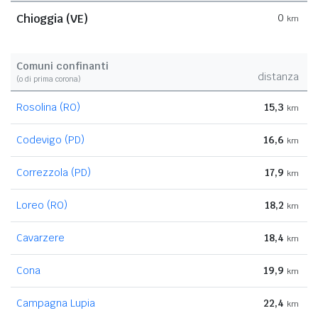
Chioggia (VE)
0
km
Comuni confinanti
distanza
(o di prima corona)
Rosolina (RO)
15,3
km
Codevigo (PD)
16,6
km
Correzzola (PD)
17,9
km
Loreo (RO)
18,2
km
Cavarzere
18,4
km
Cona
19,9
km
Campagna Lupia
22,4
km