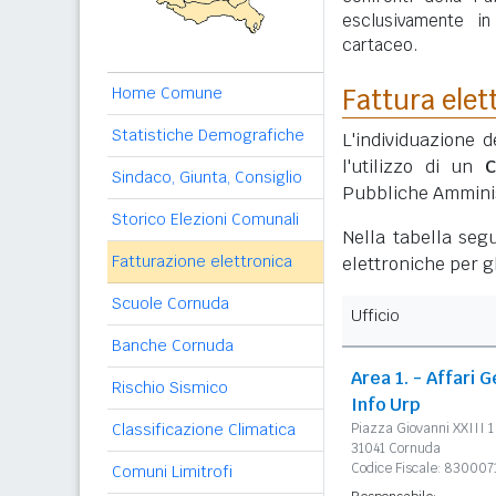
esclusivamente i
cartaceo.
Home Comune
Fattura elet
Statistiche Demografiche
L'individuazione d
l'utilizzo di un
C
Sindaco, Giunta, Consiglio
Pubbliche Amminis
Storico Elezioni Comunali
Nella tabella segu
Fatturazione elettronica
elettroniche per gl
Scuole Cornuda
Ufficio
Banche Cornuda
Area 1. - Affari G
Rischio Sismico
Info Urp
Classificazione Climatica
Piazza Giovanni XXIII 1
31041 Cornuda
Codice Fiscale: 83000
Comuni Limitrofi