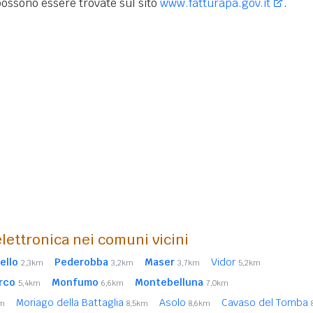
ossono essere trovate sul sito
www.fatturapa.gov.it
.
lettronica nei comuni vicini
ello
Pederobba
Maser
Vidor
2,3km
3,2km
3,7km
5,2km
rco
Monfumo
Montebelluna
5,4km
6,6km
7,0km
Moriago della Battaglia
Asolo
Cavaso del Tomba
km
8,5km
8,6km