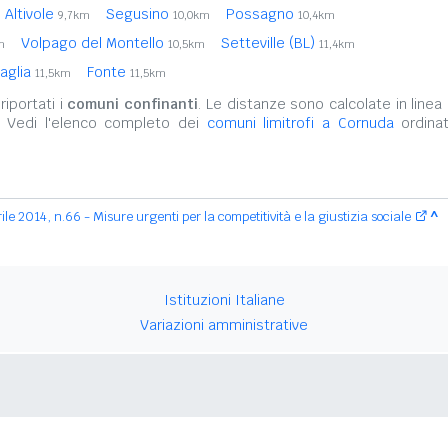
Altivole
Segusino
Possagno
9,7km
10,0km
10,4km
Volpago del Montello
Setteville (BL)
m
10,5km
11,4km
taglia
Fonte
11,5km
11,5km
iportati i
comuni confinanti
. Le distanze sono calcolate in linea 
. Vedi l'elenco completo dei
comuni limitrofi a Cornuda
ordinat
le 2014, n.66 - Misure urgenti per la competitività e la giustizia sociale
^
Istituzioni Italiane
Variazioni amministrative