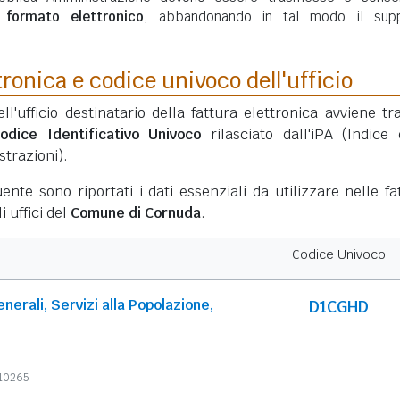
n
formato elettronico
, abbandonando in tal modo il sup
tronica e codice univoco dell'ufficio
ell'ufficio destinatario della fattura elettronica avviene tr
odice Identificativo Univoco
rilasciato dall'iPA (Indice 
trazioni).
ente sono riportati i dati essenziali da utilizzare nelle fa
i uffici del
Comune di Cornuda
.
Codice Univoco
enerali, Servizi alla Popolazione,
D1CGHD
710265