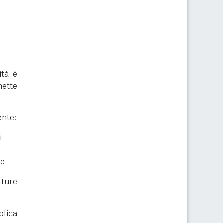
ità è
mette
ente:
i
he.
ture
blica