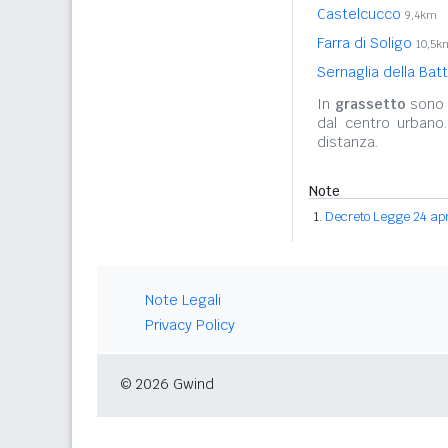
Castelcucco
9,4km
Farra di Soligo
10,5k
Sernaglia della Bat
In
grassetto
sono r
dal centro urbano
distanza.
Note
Decreto Legge 24 apri
Note Legali
Privacy Policy
© 2026 Gwind