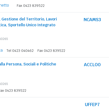
netto
Fax 0423 839522
, Gestione del Territorio, Lavori
NCAMS3
tica, Sportello Unico Integrato
710265
za
Tel 0423 040462
Fax 0423 839522
alla Persona, Sociali e Politiche
ACCLO0
710265
Fax 0423 839522
UFFEP7