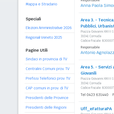
Responsabile:
Mappa e Stradario
Anna Paola Simo
Speciali
Area 3. - Tecnica
Pubblici, Urbanis
Elezioni Amministrative 2026
Piazza Giovanni XXIII 1
31041 Cornuda
Regionali Veneto 2025
Codice Fiscale: 83000
Responsabile:
Pagine Utili
Antonio Agnolaz
Sindaci in provincia di TV
Area 5. - Servizi 
Centralini Comuni prov. TV
Giovanili
Prefissi Telefonici prov. TV
Piazza Giovanni XXIII 1
31041 Cornuda
CAP comuni in prov. di TV
Codice Fiscale: 83000
Tel 0423 631440
Presidenti delle Province
Presidenti delle Regioni
Uff_eFatturaPA