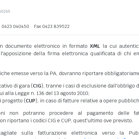
710265
l 0423 040450
Fax 0423 839522
 documento elettronico in formato
XML
la cui autentic
l'apposizione della firma elettronica qualificata di chi e
niche emesse verso la PA, dovranno riportare obbligatoriam
cativo di gara (
CIG
), tranne i casi di esclusione dall'obbligo d
cui alla Legge n. 136 del 13 agosto 2010;
i progetto (
CUP
), in caso di fatture relative a opere pubblic
oni non potranno procedere al pagamento delle fat
on riportano i codici CIG e CUP, quest'ultimo ove previsto.
tagliate sulla fatturazione elettronica verso la Pub