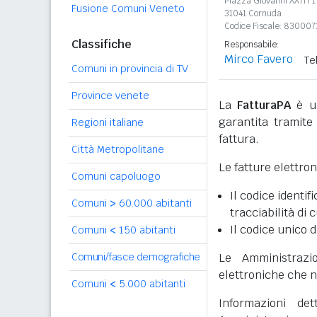
Piazza Giovanni XXIII 1
Fusione Comuni Veneto
31041 Cornuda
Codice Fiscale: 83000
Classifiche
Responsabile:
Mirco Favero
Te
Comuni in provincia di TV
Province venete
La
FatturaPA
è un
garantita tramite 
Regioni italiane
fattura.
Città Metropolitane
Le fatture elettro
Comuni capoluogo
Il codice identifi
Comuni
>
60.000 abitanti
tracciabilità di 
Il codice unico d
Comuni
<
150 abitanti
Comuni/fasce demografiche
Le Amministrazi
elettroniche che n
Comuni
<
5.000 abitanti
Informazioni det