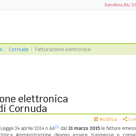
Bandiera Blu 2
so
Cornuda
Fatturazione elettronica
one elettronica
i Cornuda
Modifica
Cond
[1]
Legge 24 aprile 2014 n.66
dal
31 marzo 2015
le fatture emess
ubblica Amministrazione devono essere trasmesse e conse