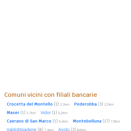
Comuni vicini con filiali bancarie
Crocetta del Montello
(2)
Pederobba
(3)
2,3km
3,2km
Maser
(1)
Vidor
(1)
3,7km
5,2km
Caerano di San Marco
(1)
Montebelluna
(17)
5,4km
7,0km
Valdobbiadene
(8)
Asolo
(3)
7,4km
8,6km