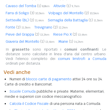
Cavaso del Tomba
(1)
Altivole
(1)
8,8km
9,7km
Farra di Soligo
(3)
Volpago del Montello
(2)
10,5km
10,5km
Setteville (BL)
(2)
Sernaglia della Battaglia
(1)
11,4km
11,5km
Fonte
(2)
Trevignano
(2)
11,5km
12,2km
Pieve del Grappa
(2)
Riese Pio X
(2)
13,3km
13,4km
Giavera del Montello
(1)
Miane
(1)
13,4km
14,2km
In
grassetto
sono riportati i
comuni confinanti
. Le
distanze sono calcolate in linea d'aria dal centro urbano.
Vedi l'elenco completo dei
comuni limitrofi a Cornuda
ordinati per distanza.
Vedi anche
Numeri di
blocco carte di pagamento
attivi 24 ore su 24.
Carte di credito e Bancomat.
Scuole Cornuda
pubbliche e private. Materne, elementari,
medie e superiori con codice meccanografico.
Calcola il Codice Fiscale
di una persona nata a Cornuda.