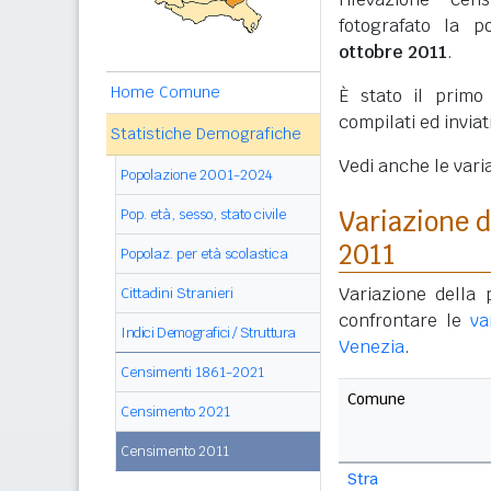
fotografato la p
ottobre 2011
.
Home Comune
È stato il prim
compilati ed invia
Statistiche Demografiche
Vedi anche le vari
Popolazione 2001-2024
Pop. età, sesso, stato civile
Variazione 
2011
Popolaz. per età scolastica
Variazione della
Cittadini Stranieri
confrontare le
va
Indici Demografici / Struttura
Venezia
.
Censimenti 1861-2021
Comune
Censimento 2021
Censimento 2011
Stra