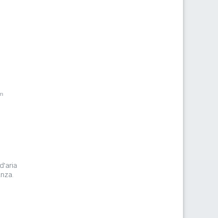
km
d'aria
anza.