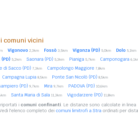
i comuni vicini
Vigonovo
Fossò
Vigonza (PD)
Dolo
km
2,3km
3,5km
5,0km
5,1km
 (PD)
Saonara (PD)
Pianiga
Camponogara
5,2km
5,3km
5,7km
6,1
ve di Sacco (PD)
Campolongo Maggiore
7,3km
7,8km
Campagna Lupia
Ponte San Nicolò (PD)
8,5km
8,5km
osampiero (PD)
Mira
PADOVA (PD)
9,7km
9,7km
10,6km
Santa Maria di Sala
Vigodarzere (PD)
,6km
11,3km
11,8km
iportati i
comuni confinanti
. Le distanze sono calcolate in linea 
 Vedi l'elenco completo dei
comuni limitrofi a Stra
ordinati per dist