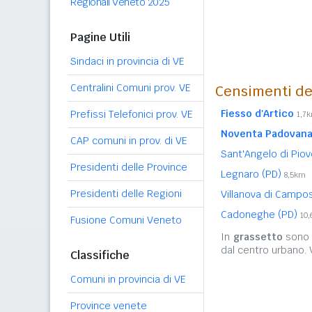
Regionali Veneto 2025
Pagine Utili
Sindaci in provincia di VE
Centralini Comuni prov. VE
Censimenti de
Fiesso d'Artico
Prefissi Telefonici prov. VE
1,7
Noventa Padovana
CAP comuni in prov. di VE
Sant'Angelo di Pio
Presidenti delle Province
Legnaro (PD)
8,5km
Presidenti delle Regioni
Villanova di Camp
Cadoneghe (PD)
10
Fusione Comuni Veneto
In
grassetto
sono r
dal centro urbano.
Classifiche
Comuni in provincia di VE
Province venete