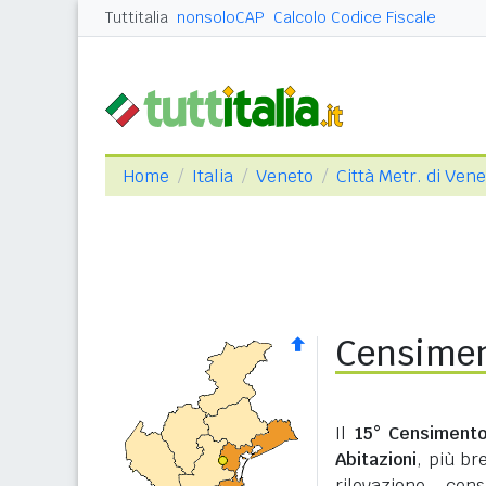
Tuttitalia
nonsoloCAP
Calcolo Codice Fiscale
Home
Italia
Veneto
Città Metr. di Ven
Censimen
Il
15° Censimento
Abitazioni
, più b
rilevazione cen