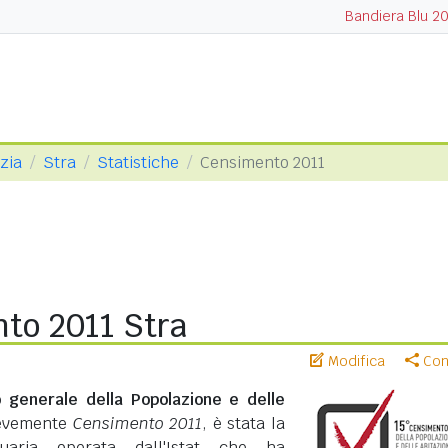
Bandiera Blu 2
ezia
Stra
Statistiche
Censimento 2011
to 2011 Stra
Modifica
Cond
 generale della Popolazione e delle
revemente
Censimento 2011
, è stata la
suaria operata dall'Istat che ha