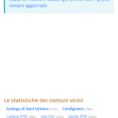
sempre aggiornati!
Le statistiche dei comuni vicini
Godega di Sant'Urbano
Cordignano
2,2km
2,8km
Caneva (PN)
San Fior
Sacile (PN)
4,8km
5,1km
5,9km