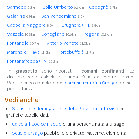
Sarmede
Colle Umberto
Codognè
6,3km
6,6km
6,7km
Gaiarine
San Vendemiano
6,9km
7,6km
Cappella Maggiore
Brugnera (PN)
8,5km
8,8km
Vazzola
Conegliano
Fregona
10,3km
10,6km
10,7km
Fontanelle
Vittorio Veneto
10,7km
11,0km
Mareno di Piave
Portobuffolè
11,5km
11,9km
Fontanafredda (PN)
12,2km
In
grassetto
sono riportati i
comuni confinanti
. Le
distanze sono calcolate in linea d'aria dal centro urbano.
Vedi l'elenco completo dei
comuni limitrofi a Orsago
ordinati
per distanza.
Vedi anche
Statistiche demografiche della Provincia di Treviso
con
grafici e tabelle dati.
Calcola il Codice Fiscale
di una persona nata a Orsago.
Scuole Orsago
pubbliche e private. Materne, elementari,