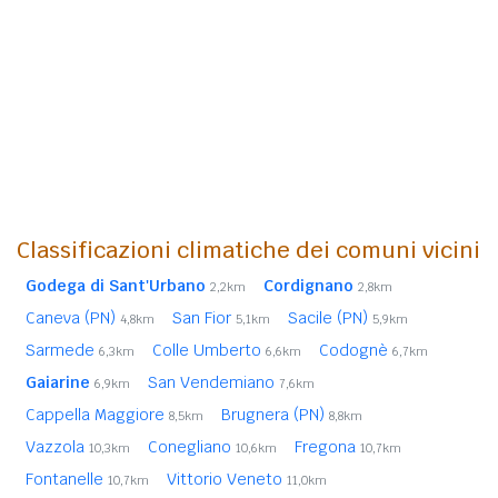
Classificazioni climatiche dei comuni vicini
Godega di Sant'Urbano
Cordignano
2,2km
2,8km
Caneva (PN)
San Fior
Sacile (PN)
4,8km
5,1km
5,9km
Sarmede
Colle Umberto
Codognè
6,3km
6,6km
6,7km
Gaiarine
San Vendemiano
6,9km
7,6km
Cappella Maggiore
Brugnera (PN)
8,5km
8,8km
Vazzola
Conegliano
Fregona
10,3km
10,6km
10,7km
Fontanelle
Vittorio Veneto
10,7km
11,0km