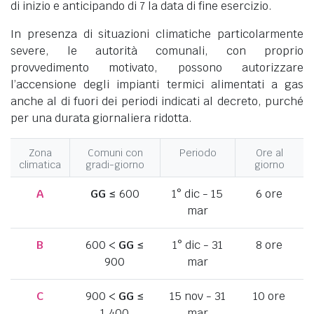
di inizio e anticipando di 7 la data di fine esercizio.
In presenza di situazioni climatiche particolarmente
severe, le autorità comunali, con proprio
provvedimento motivato, possono autorizzare
l’accensione degli impianti termici alimentati a gas
anche al di fuori dei periodi indicati al decreto, purché
per una durata giornaliera ridotta.
Zona
Comuni con
Periodo
Ore al
climatica
gradi-giorno
giorno
A
GG
≤ 600
1° dic - 15
6 ore
mar
B
600 <
GG
≤
1° dic - 31
8 ore
900
mar
C
900 <
GG
≤
15 nov - 31
10 ore
1.400
mar