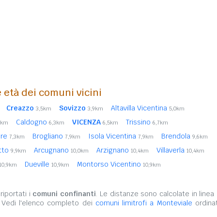
 età dei comuni vicini
Creazzo
Sovizzo
Altavilla Vicentina
3,5km
3,9km
5,0km
Caldogno
VICENZA
Trissino
6km
6,3km
6,5km
6,7km
ore
Brogliano
Isola Vicentina
Brendola
7,3km
7,9km
7,9km
9,6km
Otto
Arcugnano
Arzignano
Villaverla
9,9km
10,0km
10,4km
10,4km
Dueville
Montorso Vicentino
10,9km
10,9km
10,9km
iportati i
comuni confinanti
. Le distanze sono calcolate in linea 
. Vedi l'elenco completo dei
comuni limitrofi a Monteviale
ordinat