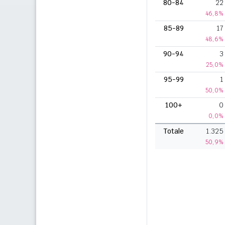
80-84
22
46,8%
85-89
17
48,6%
90-94
3
25,0%
95-99
1
50,0%
100+
0
0,0%
Totale
1.325
50,9%