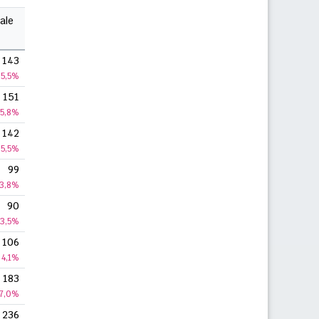
ale
143
5,5%
151
5,8%
142
5,5%
99
3,8%
90
3,5%
106
4,1%
183
7,0%
236