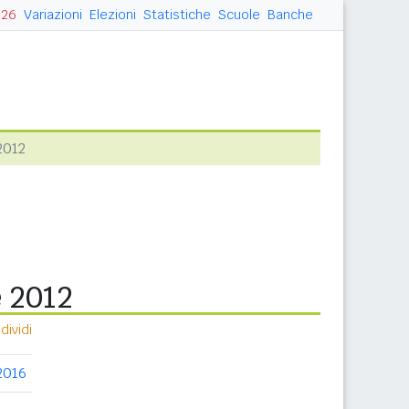
026
Variazioni
Elezioni
Statistiche
Scuole
Banche
2012
e 2012
ividi
2016
2017
2018
2019
2020
2021
20