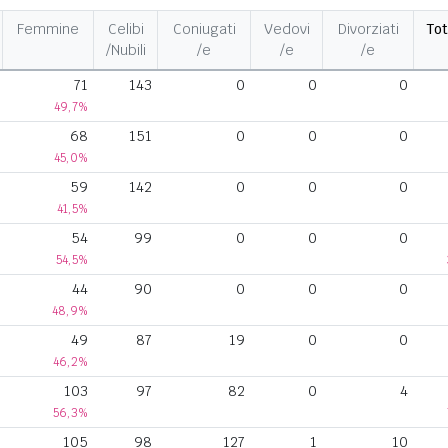
Femmine
Celibi
Coniugati
Vedovi
Divorziati
Tot
/Nubili
/e
/e
/e
71
143
0
0
0
49,7%
68
151
0
0
0
45,0%
59
142
0
0
0
41,5%
54
99
0
0
0
54,5%
44
90
0
0
0
48,9%
49
87
19
0
0
46,2%
103
97
82
0
4
56,3%
105
98
127
1
10