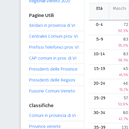
Regionali Veneto 2025
Età
Maschi
Pagine Utili
0-4
72
Sindaci in provincia di VI
50,3%
Centralini Comuni prov. VI
5-9
83
55,0%
Prefissi Telefonici prov. VI
10-14
83
CAP comuni in prov. di VI
58,5%
15-19
45
Presidenti delle Province
45,5%
Presidenti delle Regioni
20-24
46
51,1%
Fusione Comuni Veneto
25-29
57
53,8%
Classifiche
30-34
80
Comuni in provincia di VI
43,7%
Province venete
35-39
131