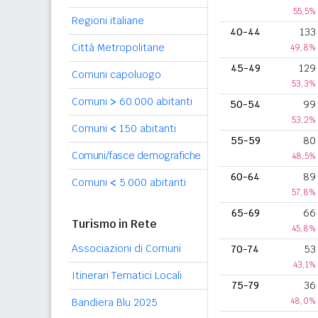
55,5%
Regioni italiane
40-44
133
Città Metropolitane
49,8%
45-49
129
Comuni capoluogo
53,3%
Comuni
>
60.000 abitanti
50-54
99
53,2%
Comuni
<
150 abitanti
55-59
80
Comuni/fasce demografiche
48,5%
60-64
89
Comuni
<
5.000 abitanti
57,8%
65-69
66
Turismo in Rete
45,8%
Associazioni di Comuni
70-74
53
43,1%
Itinerari Tematici Locali
75-79
36
48,0%
Bandiera Blu 2025