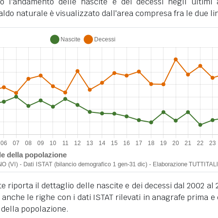
o l'andamento delle nascite e dei decessi negli ultimi 
ldo naturale è visualizzato dall'area compresa fra le due li
 riporta il dettaglio delle nascite e dei decessi dal 2002 al 
anche le righe con i dati ISTAT rilevati in anagrafe prima e
 della popolazione.