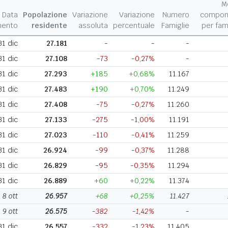
M
Data
Popolazione
Variazione
Variazione
Numero
compon
mento
residente
assoluta
percentuale
Famiglie
per fam
31 dic
27.181
-
-
-
31 dic
27.108
-73
-0,27%
-
31 dic
27.293
+185
+0,68%
11.167
31 dic
27.483
+190
+0,70%
11.249
31 dic
27.408
-75
-0,27%
11.260
31 dic
27.133
-275
-1,00%
11.191
31 dic
27.023
-110
-0,41%
11.259
31 dic
26.924
-99
-0,37%
11.288
31 dic
26.829
-95
-0,35%
11.294
31 dic
26.889
+60
+0,22%
11.374
8 ott
26.957
+68
+0,25%
11.427
9 ott
26.575
-382
-1,42%
-
31 dic
26.557
-332
-1,23%
11.405