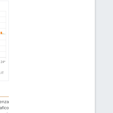
renza
afico