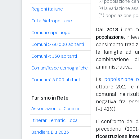
(²) popolazione cen
(³) la variazione as
Regioni italiane
(*) popolazione p
Città Metropolitane
Dal
2018
i dati t
Comuni capoluogo
popolazione
, rile
censimento tradizio
Comuni
>
60.000 abitanti
le famiglie ad u
Comuni
<
150 abitanti
combinazione d
amministrativa.
Comuni/fasce demografiche
La
popolazione 
Comuni
<
5.000 abitanti
ottobre 2011, è 
comunali ne risul
Turismo in Rete
negativa fra
pop
Associazioni di Comuni
(-1,42%).
Itinerari Tematici Locali
Il confronto dei 
precedenti (2001
Bandiera Blu 2025
ricostruzione int