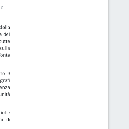
10
ella
a del
tutte
sulla
onte
rno 9
grafi
renza
nità
riche
ni di