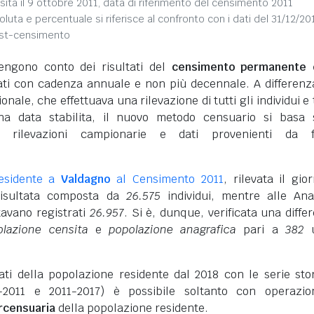
sita il 9 ottobre 2011, data di riferimento del censimento 2011
soluta e percentuale si riferisce al confronto con i dati del 31/12/20
ost-censimento
engono conto dei risultati del
censimento permanente d
vati con cadenza annuale e non più decennale. A differenz
nale, che effettuava una rilevazione di tutti gli individui e 
na data stabilita, il nuovo metodo censuario si basa 
i rilevazioni campionarie e dati provenienti da f
residente a
Valdagno
al Censimento 2011
, rilevata il gio
risultata composta da
26.575
individui, mentre alle Ana
tavano registrati
26.957
. Si è, dunque, verificata una diffe
olazione censita
e
popolazione anagrafica
pari a
382
u
dati della popolazione residente dal 2018 con le serie sto
-2011 e 2011-2017) è possibile soltanto con operazio
ercensuaria
della popolazione residente.