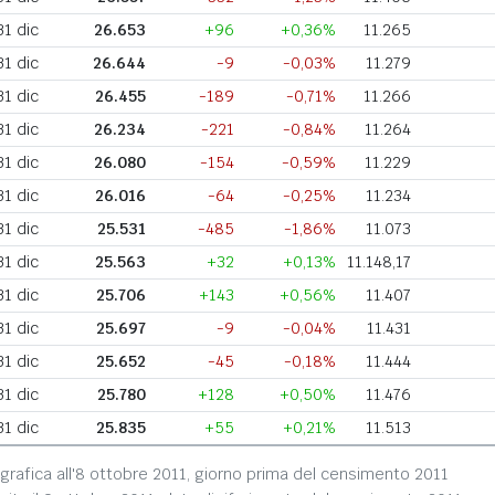
31 dic
26.653
+96
+0,36%
11.265
31 dic
26.644
-9
-0,03%
11.279
31 dic
26.455
-189
-0,71%
11.266
31 dic
26.234
-221
-0,84%
11.264
31 dic
26.080
-154
-0,59%
11.229
31 dic
26.016
-64
-0,25%
11.234
31 dic
25.531
-485
-1,86%
11.073
31 dic
25.563
+32
+0,13%
11.148,17
31 dic
25.706
+143
+0,56%
11.407
31 dic
25.697
-9
-0,04%
11.431
31 dic
25.652
-45
-0,18%
11.444
31 dic
25.780
+128
+0,50%
11.476
31 dic
25.835
+55
+0,21%
11.513
grafica all'8 ottobre 2011, giorno prima del censimento 2011