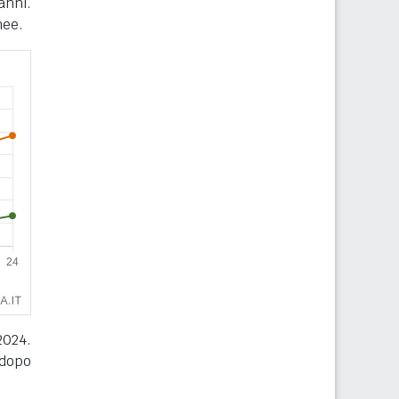
anni.
nee.
2024.
 dopo