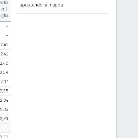
edia
spostando la mappa.
enti
iglia
-
-
2,41
2,41
2,40
2,39
2,37
2,35
2,34
2,33
2,33
-
2,30