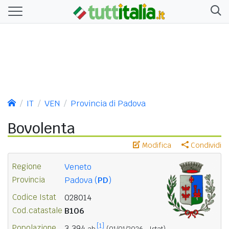
IT
VEN
Provincia di Padova
Bovolenta
Modifica
Condividi
Regione
Veneto
Provincia
Padova (
PD
)
Codice Istat
028014
Cod.catastale
B106
[1]
Popolazione
3.394
ab.
(01/01/2026 - Istat)