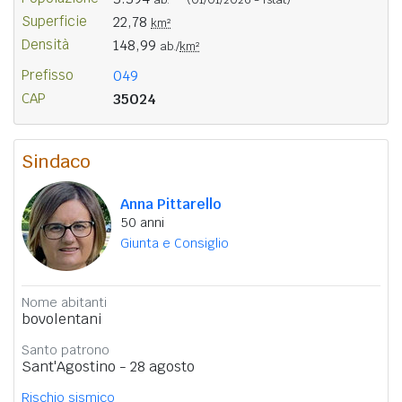
Superficie
22,78
km²
Densità
148,99
ab./
km²
Prefisso
049
CAP
35024
Sindaco
Anna Pittarello
50 anni
Giunta e Consiglio
Nome abitanti
bovolentani
Santo patrono
Sant'Agostino - 28 agosto
Rischio sismico