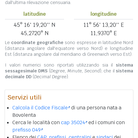
dall'ultima rilevazione censuaria.
latitudine
longitudine
45° 16' 19,20'' N
11° 56' 13,20'' E
45,2720° N
11,9370° E
Le
coordinate geografiche
sono espresse in latitudine Nord
(distanza angolare dall'equatore verso Nord) e longitudine
Est (distanza angolare dal meridiano di Greenwich verso Est).
I valori numerici sono riportati utilizzando sia il
sistema
sessagesimale DMS
(
Degree, Minute, Second
), che il
sistema
decimale DD
(
Decimal Degree
).
Servizi utili
Calcola il Codice Fiscale
di una persona nata a
Bovolenta
Cerca le località con
cap 35024
ed i comuni con
prefisso 049
Elenco dei
CAP
,
prefissi
,
centralini
e
sindaci
dei