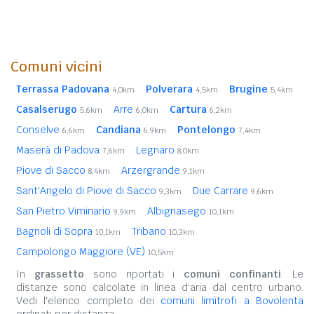
Comuni vicini
Terrassa Padovana
Polverara
Brugine
4,0km
4,5km
5,4km
Casalserugo
Arre
Cartura
5,6km
6,0km
6,2km
Conselve
Candiana
Pontelongo
6,6km
6,9km
7,4km
Maserà di Padova
Legnaro
7,6km
8,0km
Piove di Sacco
Arzergrande
8,4km
9,1km
Sant'Angelo di Piove di Sacco
Due Carrare
9,3km
9,6km
San Pietro Viminario
Albignasego
9,9km
10,1km
Bagnoli di Sopra
Tribano
10,1km
10,3km
Campolongo Maggiore (VE)
10,5km
In
grassetto
sono riportati i
comuni confinanti
. Le
distanze sono calcolate in linea d'aria dal centro urbano.
Vedi l'elenco completo dei
comuni limitrofi a Bovolenta