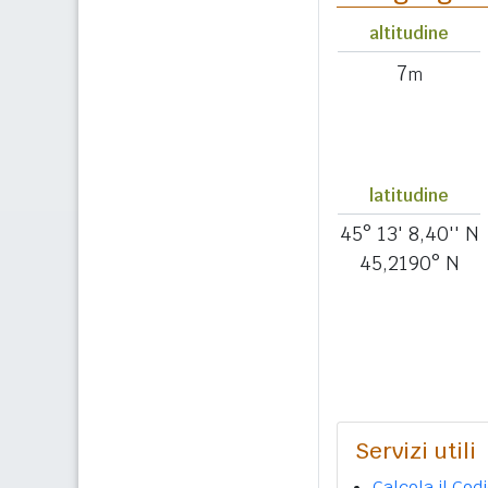
altitudine
7
m
latitudine
45° 13' 8,40'' N
45,2190° N
Servizi utili
Calcola il Cod