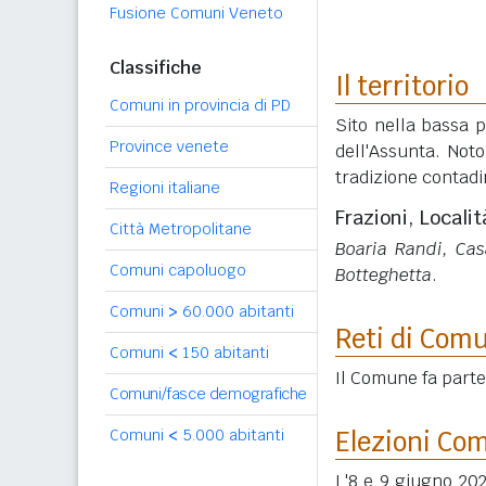
Fusione Comuni Veneto
Classifiche
Il territorio
Comuni in provincia di PD
Sito nella bassa 
Province venete
dell'Assunta. Noto
tradizione contadi
Regioni italiane
Frazioni, Localit
Città Metropolitane
Boaria Randi, Cas
Comuni capoluogo
Botteghetta
.
Comuni
>
60.000 abitanti
Reti di Com
Comuni
<
150 abitanti
Il Comune fa part
Comuni/fasce demografiche
Comuni
<
5.000 abitanti
Elezioni Co
L'8 e 9 giugno 202