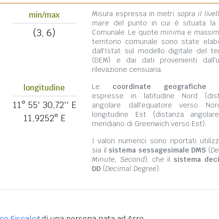
Misura espressa in
metri sopra il livel
min/max
mare
del punto in cui è situata la
(3, 6)
Comunale. Le quote
minima
e
massi
territorio comunale sono state elab
dall'Istat sul modello digitale del te
(DEM) e dai dati provenienti dall'u
rilevazione censuaria.
Le
coordinate geografiche
s
longitudine
espresse in latitudine Nord (dis
11° 55' 30,72'' E
angolare dall'equatore verso No
longitudine Est (distanza angolar
11,9252° E
meridiano di Greenwich verso Est).
I valori numerici sono riportati utili
sia il
sistema sessagesimale DMS
(
De
Minute, Second
), che il
sistema dec
DD
(
Decimal Degree
).
ice Fiscale
di una persona nata ad Arre