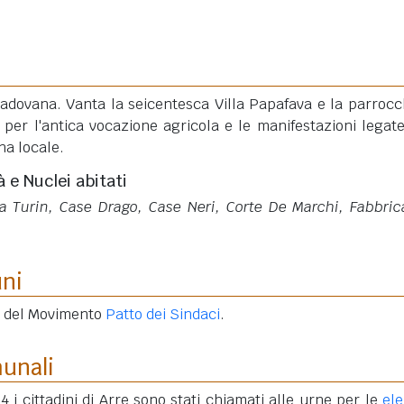
padovana. Vanta la seicentesca Villa Papafava e la parrocc
 per l'antica vocazione agricola e le manifestazioni legate
na locale.
à e Nuclei abitati
a Turin, Case Drago, Case Neri, Corte De Marchi, Fabbric
uni
e del Movimento
Patto dei Sindaci
.
munali
4 i cittadini di Arre sono stati chiamati alle urne per le
ele