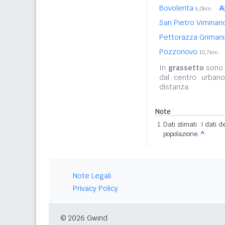
Bovolenta
A
6,0km
San Pietro Viminar
Pettorazza Grimani
Pozzonovo
10,7km
In
grassetto
sono r
dal centro urban
distanza.
Note
Dati stimati. I dati 
popolazione.
^
Note Legali
Privacy Policy
© 2026 Gwind