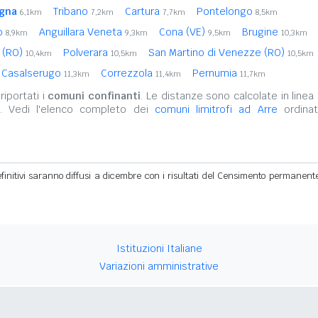
gna
Tribano
Cartura
Pontelongo
6,1km
7,2km
7,7km
8,5km
io
Anguillara Veneta
Cona (VE)
Brugine
8,9km
9,3km
9,5km
10,3km
 (RO)
Polverara
San Martino di Venezze (RO)
10,4km
10,5km
10,5km
Casalserugo
Correzzola
Pernumia
11,3km
11,4km
11,7km
iportati i
comuni confinanti
. Le distanze sono calcolate in linea 
o. Vedi l'elenco completo dei
comuni limitrofi ad Arre
ordinat
definitivi saranno diffusi a dicembre con i risultati del Censimento permanent
Istituzioni Italiane
Variazioni amministrative