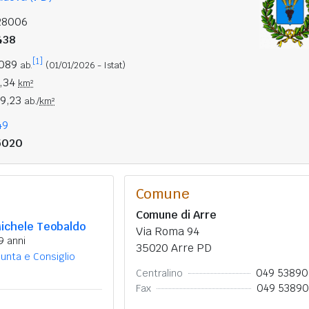
28006
438
[1]
.089
ab.
(01/01/2026 - Istat)
2,34
km²
69,23
ab./
km²
49
5020
Comune
Comune di Arre
ichele Teobaldo
Via Roma 94
9 anni
35020 Arre PD
iunta e Consiglio
049 5389
Centralino
049 5389
Fax