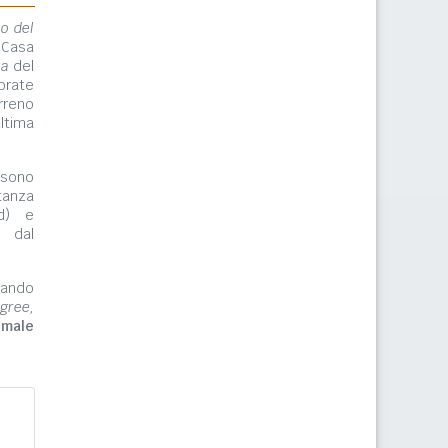
lo del
 Casa
ma
del
orate
rreno
ltima
ono
tanza
rd) e
e dal
zzando
gree,
imale