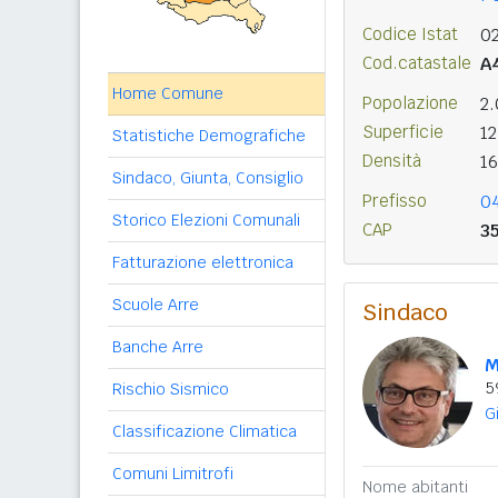
Codice Istat
0
Cod.catastale
A
Home Comune
Popolazione
2
Superficie
1
Statistiche Demografiche
Densità
1
Sindaco, Giunta, Consiglio
Prefisso
0
Storico Elezioni Comunali
CAP
3
Fatturazione elettronica
Scuole Arre
Sindaco
Banche Arre
M
5
Rischio Sismico
G
Classificazione Climatica
Comuni Limitrofi
Nome abitanti