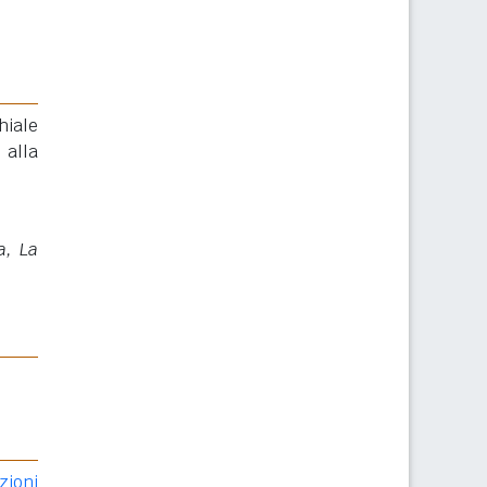
hiale
 alla
a, La
zioni