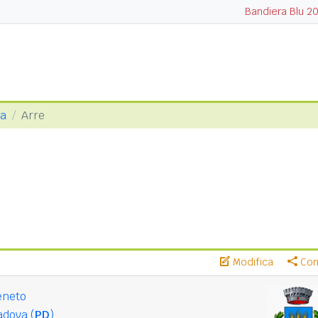
Bandiera Blu 2
va
Arre
Modifica
Cond
eneto
adova (
PD
)