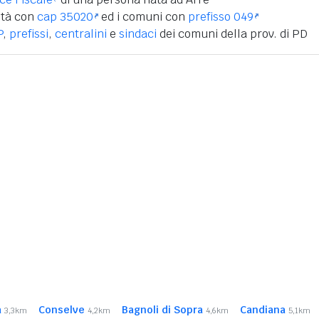
ità con
cap 35020
ed i comuni con
prefisso 049
P
,
prefissi
,
centralini
e
sindaci
dei comuni della prov. di PD
a
Conselve
Bagnoli di Sopra
Candiana
3,3km
4,2km
4,6km
5,1km