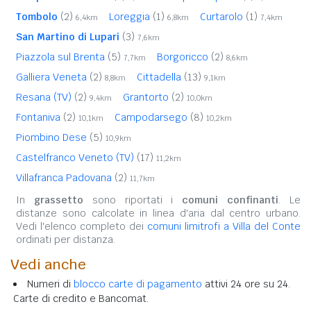
Tombolo
(2)
Loreggia
(1)
Curtarolo
(1)
6,4km
6,8km
7,4km
San Martino di Lupari
(3)
7,6km
Piazzola sul Brenta
(5)
Borgoricco
(2)
7,7km
8,6km
Galliera Veneta
(2)
Cittadella
(13)
8,8km
9,1km
Resana (TV)
(2)
Grantorto
(2)
9,4km
10,0km
Fontaniva
(2)
Campodarsego
(8)
10,1km
10,2km
Piombino Dese
(5)
10,9km
Castelfranco Veneto (TV)
(17)
11,2km
Villafranca Padovana
(2)
11,7km
In
grassetto
sono riportati i
comuni confinanti
. Le
distanze sono calcolate in linea d'aria dal centro urbano.
Vedi l'elenco completo dei
comuni limitrofi a Villa del Conte
ordinati per distanza.
Vedi anche
Numeri di
blocco carte di pagamento
attivi 24 ore su 24.
Carte di credito e Bancomat.