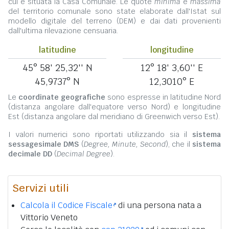
cui è situata la Casa Comunale. Le quote
minima
e
massima
del territorio comunale sono state elaborate dall'Istat sul
modello digitale del terreno (DEM) e dai dati provenienti
dall'ultima rilevazione censuaria.
latitudine
longitudine
45° 58' 25,32'' N
12° 18' 3,60'' E
45,9737° N
12,3010° E
Le
coordinate geografiche
sono espresse in latitudine Nord
(distanza angolare dall'equatore verso Nord) e longitudine
Est (distanza angolare dal meridiano di Greenwich verso Est).
I valori numerici sono riportati utilizzando sia il
sistema
sessagesimale DMS
(
Degree, Minute, Second
), che il
sistema
decimale DD
(
Decimal Degree
).
Servizi utili
Calcola il Codice Fiscale
di una persona nata a
Vittorio Veneto