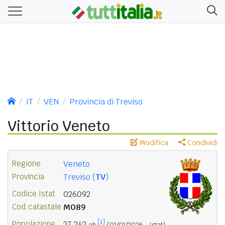
IT
VEN
Provincia di Treviso
Vittorio Veneto
Modifica
Condividi
Regione
Veneto
Provincia
Treviso (
TV
)
Codice Istat
026092
Cod.catastale
M089
[1]
Popolazione
27.242
ab.
(01/01/2026 - Istat)