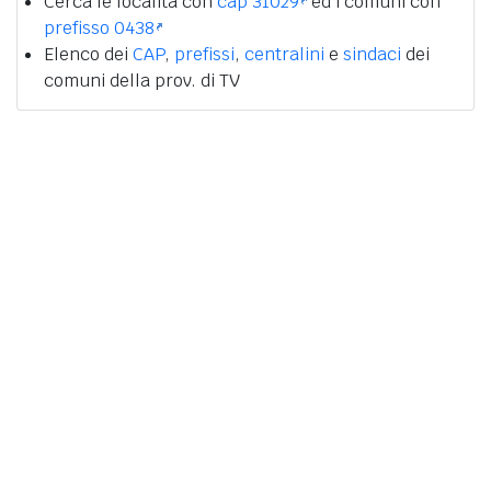
Cerca le località con
cap 31029
ed i comuni con
prefisso 0438
Elenco dei
CAP
,
prefissi
,
centralini
e
sindaci
dei
comuni della prov. di TV