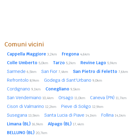
Comuni vicini
Cappella Maggiore
Fregona
3,2km
4,6km
Colle Umberto
Tarzo
Revine Lago
5,0km
5,2km
5,9km
Sarmede
San Fior
San Pietro di Feletto
6,5km
7,4km
7,6km
Refrontolo
Godega di Sant'Urbano
8,9km
9,0km
Cordignano
Conegliano
9,1km
9,5km
San Vendemiano
Orsago
Caneva (PN)
10,4km
11,0km
11,7km
Cison di Valmarino
Pieve di Soligo
12,2km
12,9km
Susegana
Santa Lucia di Piave
Follina
13,5km
14,1km
14,1km
Limana (BL)
Alpago (BL)
16,9km
17,4km
BELLUNO (BL)
20,7km