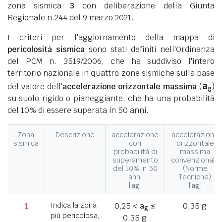
zona sismica
3
con deliberazione della Giunta
Regionale n.244 del 9 marzo 2021.
I criteri per l'aggiornamento della mappa di
pericolosità sismica
sono stati definiti nell'Ordinanza
del PCM n. 3519/2006, che ha suddiviso l'intero
territorio nazionale in quattro zone sismiche sulla base
a
del valore dell'
accelerazione orizzontale massima
(
)
g
su suolo rigido o pianeggiante, che ha una probabilità
del 10% di essere superata in 50 anni.
Zona
Descrizione
accelerazione
accelerazione
sismica
con
orizzontale
probabilità di
massima
superamento
convenzionale
del 10% in 50
(Norme
anni
Tecniche)
[
a
]
[
a
]
g
g
1
Indica la zona
0,25 <
a
≤
0,35 g
g
più pericolosa,
0,35 g