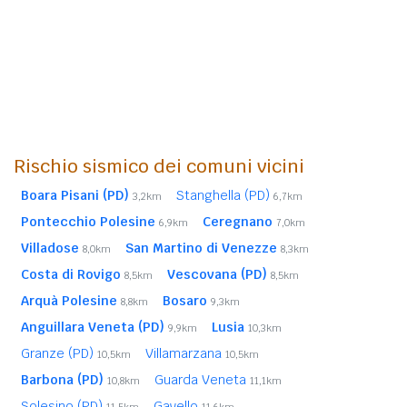
Rischio sismico dei comuni vicini
Boara Pisani (PD)
Stanghella (PD)
3,2km
6,7km
Pontecchio Polesine
Ceregnano
6,9km
7,0km
Villadose
San Martino di Venezze
8,0km
8,3km
Costa di Rovigo
Vescovana (PD)
8,5km
8,5km
Arquà Polesine
Bosaro
8,8km
9,3km
Anguillara Veneta (PD)
Lusia
9,9km
10,3km
Granze (PD)
Villamarzana
10,5km
10,5km
Barbona (PD)
Guarda Veneta
10,8km
11,1km
Solesino (PD)
Gavello
11,5km
11,6km