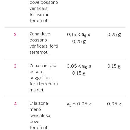
dove possono
verificarsi
fortissimi
terremoti.
2
Zona dove
0,15 <
a
≤
0,25 g
g
possono
0,25 g
verificarsi forti
terremoti.
3
Zona che può
0,05 <
a
≤
0,15 g
g
essere
0,15 g
soggetta a
forti terremoti
ma rari.
4
E' la zona
a
≤ 0,05 g
0,05 g
g
meno
pericolosa,
dove i
terremoti