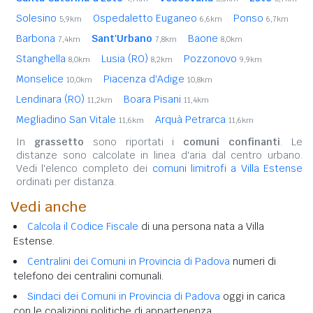
Solesino
Ospedaletto Euganeo
Ponso
5,9km
6,6km
6,7km
Barbona
Sant'Urbano
Baone
7,4km
7,8km
8,0km
Stanghella
Lusia (RO)
Pozzonovo
8,0km
8,2km
9,9km
Monselice
Piacenza d'Adige
10,0km
10,8km
Lendinara (RO)
Boara Pisani
11,2km
11,4km
Megliadino San Vitale
Arquà Petrarca
11,6km
11,6km
In
grassetto
sono riportati i
comuni confinanti
. Le
distanze sono calcolate in linea d'aria dal centro urbano.
Vedi l'elenco completo dei
comuni limitrofi a Villa Estense
ordinati per distanza.
Vedi anche
Calcola il Codice Fiscale
di una persona nata a Villa
Estense.
Centralini dei Comuni in Provincia di Padova
numeri di
telefono dei centralini comunali.
Sindaci dei Comuni in Provincia di Padova
oggi in carica
con le coalizioni politiche di appartenenza.