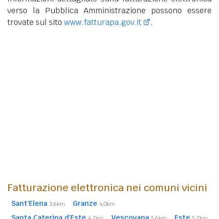
verso la Pubblica Amministrazione possono essere
trovate sul sito
www.fatturapa.gov.it
.
Fatturazione elettronica nei comuni vicini
Sant'Elena
Granze
3,6km
4,0km
Santa Caterina d'Este
Vescovana
Este
4,7km
5,6km
5,7km