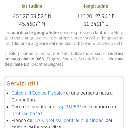
latitudine
longitudine
45° 27' 38,52'' N
11° 20' 27,96'' E
45,4607° N
11,3411° E
Le
coordinate geografiche
sono espresse in latitudine Nord
(distanza angolare dall'equatore verso Nord) e longitudine
Est (distanza angolare dal meridiano di Greenwich verso Est).
I valori numerici sono riportati utilizzando sia il
sistema
sessagesimale DMS
(
Degree, Minute, Second
), che il
sistema
decimale DD
(
Decimal Degree
).
Servizi utili
Calcola il Codice Fiscale
di una persona nata a
Gambellara
Cerca le località con
cap 36053
ed i comuni con
prefisso 0444
Elenco dei
CAP
,
prefissi
,
centralini
e
sindaci
dei
comuni della prov. di VI