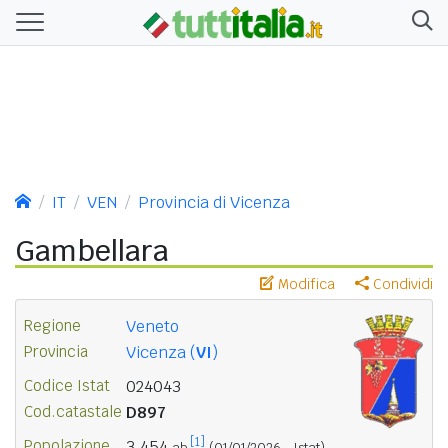
IT
VEN
Provincia di Vicenza
Gambellara
Modifica
Condividi
Regione
Veneto
Provincia
Vicenza (
VI
)
Codice Istat
024043
Cod.catastale
D897
[1]
Popolazione
3.454
ab.
(01/01/2026 - Istat)