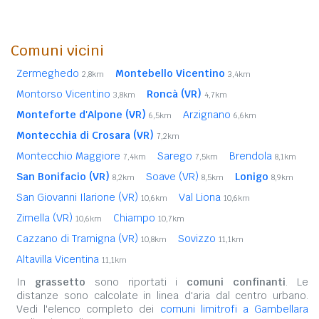
Comuni vicini
Zermeghedo
Montebello Vicentino
2,8km
3,4km
Montorso Vicentino
Roncà (VR)
3,8km
4,7km
Monteforte d'Alpone (VR)
Arzignano
6,5km
6,6km
Montecchia di Crosara (VR)
7,2km
Montecchio Maggiore
Sarego
Brendola
7,4km
7,5km
8,1km
San Bonifacio (VR)
Soave (VR)
Lonigo
8,2km
8,5km
8,9km
San Giovanni Ilarione (VR)
Val Liona
10,6km
10,6km
Zimella (VR)
Chiampo
10,6km
10,7km
Cazzano di Tramigna (VR)
Sovizzo
10,8km
11,1km
Altavilla Vicentina
11,1km
In
grassetto
sono riportati i
comuni confinanti
. Le
distanze sono calcolate in linea d'aria dal centro urbano.
Vedi l'elenco completo dei
comuni limitrofi a Gambellara