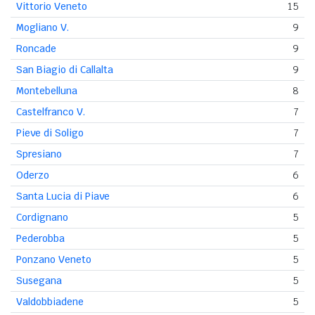
Vittorio Veneto
15
Mogliano V.
9
Roncade
9
San Biagio di Callalta
9
Montebelluna
8
Castelfranco V.
7
Pieve di Soligo
7
Spresiano
7
Oderzo
6
Santa Lucia di Piave
6
Cordignano
5
Pederobba
5
Ponzano Veneto
5
Susegana
5
Valdobbiadene
5