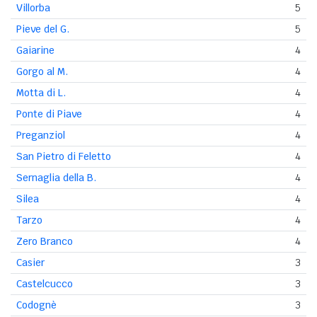
Villorba
5
Pieve del G.
5
Gaiarine
4
Gorgo al M.
4
Motta di L.
4
Ponte di Piave
4
Preganziol
4
San Pietro di Feletto
4
Sernaglia della B.
4
Silea
4
Tarzo
4
Zero Branco
4
Casier
3
Castelcucco
3
Codognè
3