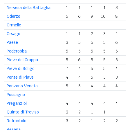
Nervesa della Battaglia
1
1
1
1
3
Oderzo
6
6
9
10
8
Ormelle
Orsago
1
1
2
3
1
Paese
3
5
5
5
6
Pederobba
5
5
5
5
5
Pieve del Grappa
5
6
5
5
3
Pieve di Soligo
7
4
5
5
4
Ponte di Piave
4
4
5
3
3
Ponzano Veneto
5
5
4
4
4
Possagno
Preganziol
4
4
4
4
4
Quinto di Treviso
2
2
1
1
Refrontolo
3
2
1
2
2
Resana