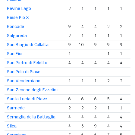
Revine Lago
2
1
1
1
1
Riese Pio X
Roncade
9
4
4
2
2
Salgareda
2
1
1
1
1
San Biagio di Callalta
9
10
9
9
9
San Fior
1
1
1
San Pietro di Feletto
4
4
4
4
4
San Polo di Piave
San Vendemiano
1
1
1
2
2
San Zenone degli Ezzelini
Santa Lucia di Piave
6
6
6
5
4
Sarmede
2
2
2
1
1
Sernaglia della Battaglia
4
4
4
4
4
Silea
4
5
9
4
4
Spresiano
7
6
6
7
5