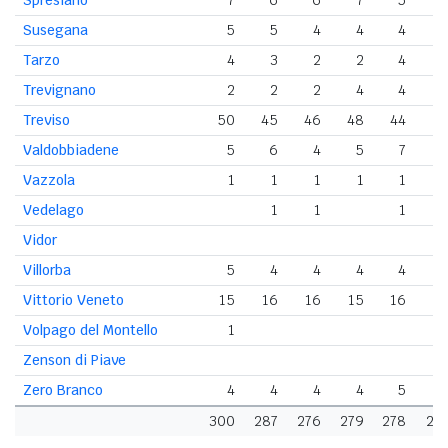
Susegana
5
5
4
4
4
Tarzo
4
3
2
2
4
Trevignano
2
2
2
4
4
Treviso
50
45
46
48
44
4
Valdobbiadene
5
6
4
5
7
Vazzola
1
1
1
1
1
Vedelago
1
1
1
Vidor
Villorba
5
4
4
4
4
Vittorio Veneto
15
16
16
15
16
1
Volpago del Montello
1
Zenson di Piave
Zero Branco
4
4
4
4
5
300
287
276
279
278
27