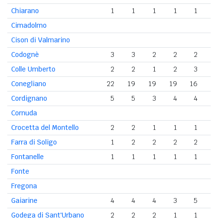
Chiarano
1
1
1
1
1
Cimadolmo
Cison di Valmarino
Codognè
3
3
2
2
2
Colle Umberto
2
2
1
2
3
Conegliano
22
19
19
19
16
1
Cordignano
5
5
3
4
4
Cornuda
Crocetta del Montello
2
2
1
1
1
Farra di Soligo
1
2
2
2
2
Fontanelle
1
1
1
1
1
Fonte
Fregona
Gaiarine
4
4
4
3
5
Godega di Sant'Urbano
2
2
2
1
1