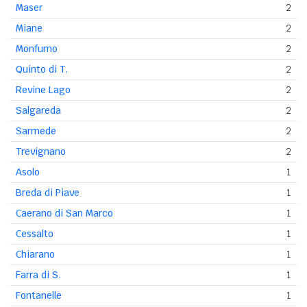
Maser
2
Miane
2
Monfumo
2
Quinto di T.
2
Revine Lago
2
Salgareda
2
Sarmede
2
Trevignano
2
Asolo
1
Breda di Piave
1
Caerano di San Marco
1
Cessalto
1
Chiarano
1
Farra di S.
1
Fontanelle
1