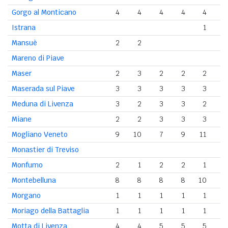
Gorgo al Monticano
4
4
4
4
4
Istrana
1
Mansuè
2
2
Mareno di Piave
Maser
2
3
2
2
2
Maserada sul Piave
3
3
3
3
3
Meduna di Livenza
3
2
3
3
2
Miane
2
2
3
3
3
Mogliano Veneto
9
10
7
9
11
1
Monastier di Treviso
Monfumo
2
1
2
2
1
Montebelluna
8
8
8
8
10
Morgano
1
1
1
1
1
Moriago della Battaglia
1
1
1
1
1
Motta di Livenza
4
4
5
5
5