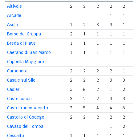
Altivole
2
2
2
2
2
Arcade
1
1
Asolo
1
2
3
3
1
Borso del Grappa
2
1
1
1
1
Breda di Piave
1
1
1
1
1
Caerano di San Marco
1
1
1
1
1
Cappella Maggiore
Carbonera
2
2
2
2
1
Casale sul Sile
2
2
2
3
3
Casier
3
8
2
1
2
Castelcucco
3
2
2
3
3
Castelfranco Veneto
7
5
4
4
6
Castello di Godego
2
2
2
2
2
Cavaso del Tomba
1
2
Cessalto
1
1
1
1
1