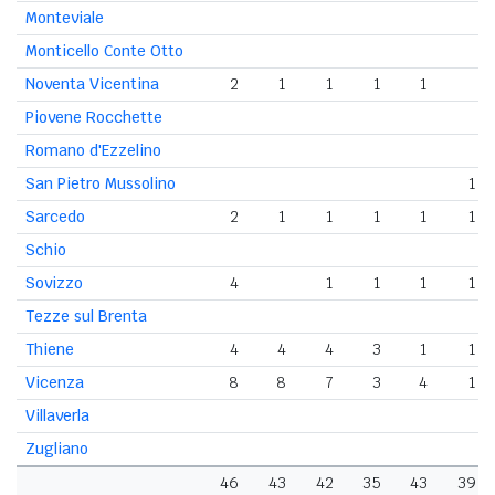
Monteviale
Monticello Conte Otto
Noventa Vicentina
2
1
1
1
1
Piovene Rocchette
Romano d'Ezzelino
San Pietro Mussolino
1
Sarcedo
2
1
1
1
1
1
Schio
Sovizzo
4
1
1
1
1
Tezze sul Brenta
Thiene
4
4
4
3
1
1
Vicenza
8
8
7
3
4
1
Villaverla
Zugliano
46
43
42
35
43
39