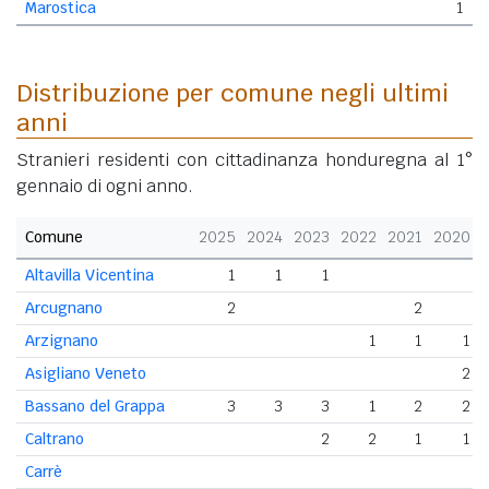
Marostica
1
Distribuzione per comune negli ultimi
anni
Stranieri residenti con cittadinanza honduregna al 1°
gennaio di ogni anno.
Comune
2025
2024
2023
2022
2021
2020
Altavilla Vicentina
1
1
1
Arcugnano
2
2
Arzignano
1
1
1
Asigliano Veneto
2
Bassano del Grappa
3
3
3
1
2
2
Caltrano
2
2
1
1
Carrè