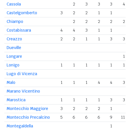
Cassola
2
3
3
3
4
Castelgomberto
3
2
2
1
1
Chiampo
2
2
2
2
2
Costabissara
4
4
3
1
1
Creazzo
2
2
1
1
3
3
Dueville
Longare
1
Lonigo
1
1
1
1
1
1
Lugo di Vicenza
Malo
1
1
1
4
4
3
Marano Vicentino
Marostica
1
1
1
1
3
3
Montecchio Maggiore
3
2
2
2
1
Montecchio Precalcino
5
6
6
6
9
11
Montegaldella
1