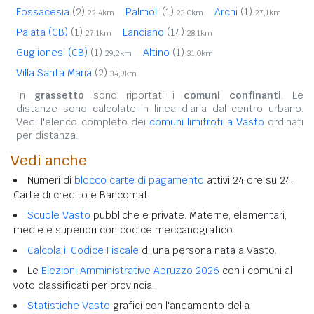
Fossacesia
(2)
Palmoli
(1)
Archi
(1)
22,4km
23,0km
27,1km
Palata (CB)
(1)
Lanciano
(14)
27,1km
28,1km
Guglionesi (CB)
(1)
Altino
(1)
29,2km
31,0km
Villa Santa Maria
(2)
34,9km
In
grassetto
sono riportati i
comuni confinanti
. Le
distanze sono calcolate in linea d'aria dal centro urbano.
Vedi l'elenco completo dei
comuni limitrofi a Vasto
ordinati
per distanza.
Vedi anche
Numeri di
blocco carte di pagamento
attivi 24 ore su 24.
Carte di credito e Bancomat.
Scuole Vasto
pubbliche e private. Materne, elementari,
medie e superiori con codice meccanografico.
Calcola il Codice Fiscale
di una persona nata a Vasto.
Le
Elezioni Amministrative Abruzzo 2026
con i comuni al
voto classificati per provincia.
Statistiche Vasto
grafici con l'andamento della