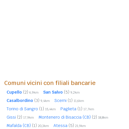
Comuni vicini con filiali bancarie
Cupello
(2)
San Salvo
(5)
6,9km
9,2km
Casalbordino
(3)
Scerni
(1)
9,4km
11,6km
Torino di Sangro
(1)
Paglieta
(1)
15,4km
17,7km
Gissi
(2)
Montenero di Bisaccia (CB)
(2)
17,9km
18,8km
Mafalda (CB)
(1)
Atessa
(5)
20,3km
21,9km