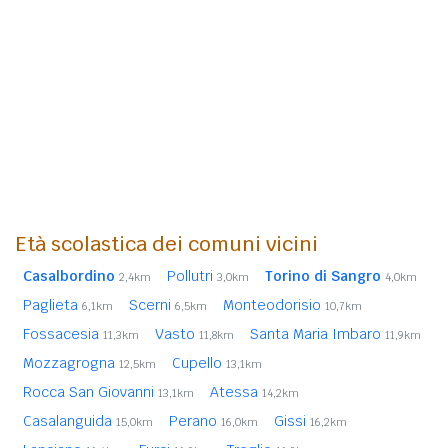
Età scolastica dei comuni vicini
Casalbordino
Pollutri
Torino di Sangro
2,4km
3,0km
4,0km
Paglieta
Scerni
Monteodorisio
6,1km
6,5km
10,7km
Fossacesia
Vasto
Santa Maria Imbaro
11,3km
11,8km
11,9km
Mozzagrogna
Cupello
12,5km
13,1km
Rocca San Giovanni
Atessa
13,1km
14,2km
Casalanguida
Perano
Gissi
15,0km
16,0km
16,2km