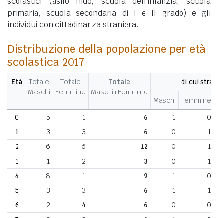
scolastici (asilo nido, scuola dell'infanzia, scuola
primaria, scuola secondaria di I e II grado) e gli
individui con cittadinanza straniera.
Distribuzione della popolazione per età
scolastica 2017
Età
Totale
Totale
Totale
di cui stran
Maschi
Femmine
Maschi+Femmine
Maschi
Femmine
0
5
1
6
1
0
1
3
3
6
0
1
2
6
6
12
0
1
3
1
2
3
0
1
4
8
1
9
1
0
5
3
3
6
1
1
6
2
4
6
0
0