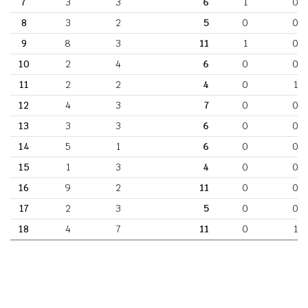
7
3
3
6
1
0
8
3
2
5
0
0
9
8
3
11
1
0
10
2
4
6
0
0
11
2
2
4
0
1
12
4
3
7
0
0
13
3
3
6
0
0
14
5
1
6
0
0
15
1
3
4
0
0
16
9
2
11
0
0
17
2
3
5
0
0
18
4
7
11
0
1