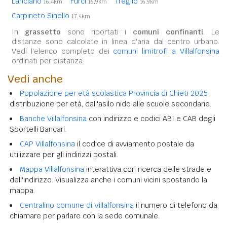
Lanciano
Furci
Treglio
16,4km
16,9km
16,9km
Carpineto Sinello
17,4km
In
grassetto
sono riportati i
comuni confinanti
. Le
distanze sono calcolate in linea d'aria dal centro urbano.
Vedi l'elenco completo dei
comuni limitrofi a Villalfonsina
ordinati per distanza.
Vedi anche
Popolazione per età scolastica Provincia di Chieti 2025
distribuzione per età, dall'asilo nido alle scuole secondarie.
Banche Villalfonsina
con indirizzo e codici ABI e CAB degli
Sportelli Bancari.
CAP Villalfonsina
il codice di avviamento postale da
utilizzare per gli indirizzi postali.
Mappa Villalfonsina
interattiva con ricerca delle strade e
dell'indirizzo. Visualizza anche i comuni vicini spostando la
mappa.
Centralino comune di Villalfonsina
il numero di telefono da
chiamare per parlare con la sede comunale.