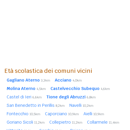
Età scolastica dei comuni vicini
Gagliano Aterno
Acciano
3,3km
4,0km
Molina Aterno
Castelvecchio Subequo
4,5km
4,6km
Castel di Ieri
Tione degli Abruzzi
6,6km
6,8km
San Benedetto in Perillis
Navelli
8,2km
10,2km
Fontecchio
Caporciano
Aielli
10,5km
10,9km
10,9km
Goriano Sicoli
Collepietro
Collarmele
11,2km
11,2km
11,4km