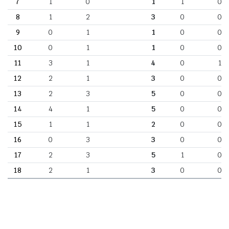
7
1
0
1
1
0
8
1
2
3
0
0
9
0
1
1
0
0
10
0
1
1
0
0
11
3
1
4
0
1
12
2
1
3
0
0
13
2
3
5
0
0
14
4
1
5
0
0
15
1
1
2
0
0
16
0
3
3
0
0
17
2
3
5
1
0
18
2
1
3
0
0