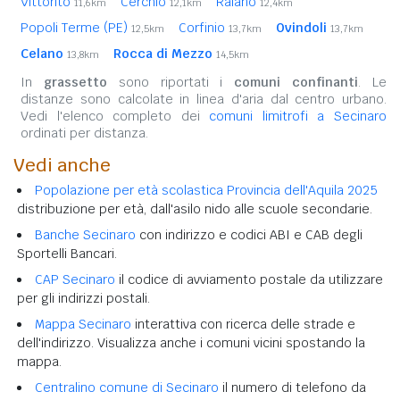
Vittorito
Cerchio
Raiano
11,6km
12,1km
12,4km
Popoli Terme (PE)
Corfinio
Ovindoli
12,5km
13,7km
13,7km
Celano
Rocca di Mezzo
13,8km
14,5km
In
grassetto
sono riportati i
comuni confinanti
. Le
distanze sono calcolate in linea d'aria dal centro urbano.
Vedi l'elenco completo dei
comuni limitrofi a Secinaro
ordinati per distanza.
Vedi anche
Popolazione per età scolastica Provincia dell'Aquila 2025
distribuzione per età, dall'asilo nido alle scuole secondarie.
Banche Secinaro
con indirizzo e codici ABI e CAB degli
Sportelli Bancari.
CAP Secinaro
il codice di avviamento postale da utilizzare
per gli indirizzi postali.
Mappa Secinaro
interattiva con ricerca delle strade e
dell'indirizzo. Visualizza anche i comuni vicini spostando la
mappa.
Centralino comune di Secinaro
il numero di telefono da