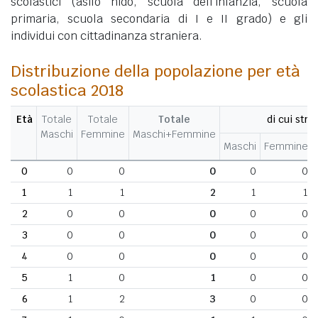
scolastici (asilo nido, scuola dell'infanzia, scuola
primaria, scuola secondaria di I e II grado) e gli
individui con cittadinanza straniera.
Distribuzione della popolazione per età
scolastica 2018
Età
Totale
Totale
Totale
di cui stran
Maschi
Femmine
Maschi+Femmine
Maschi
Femmine
0
0
0
0
0
0
1
1
1
2
1
1
2
0
0
0
0
0
3
0
0
0
0
0
4
0
0
0
0
0
5
1
0
1
0
0
6
1
2
3
0
0