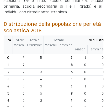
scolastici (asilo nido, scuola dell'infanzia, scuola
primaria, scuola secondaria di I e II grado) e gli
individui con cittadinanza straniera.
Distribuzione della popolazione per età
scolastica 2018
Età
Totale
Totale
Totale
di cui stran
Maschi
Femmine
Maschi+Femmine
Maschi
Femmine
0
4
5
9
1
0
1
7
1
8
0
0
2
2
3
5
0
0
3
2
4
6
0
0
4
3
3
6
1
0
5
2
6
8
0
0
6
1
3
4
0
0