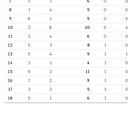
7
5
1
6
0
0
8
1
4
5
0
0
9
8
1
9
0
0
10
2
8
10
0
4
11
2
4
6
0
0
12
5
3
8
1
0
13
5
4
9
1
1
14
3
1
4
1
0
15
9
2
11
1
0
16
7
2
9
1
0
17
3
2
5
1
0
18
5
1
6
1
0