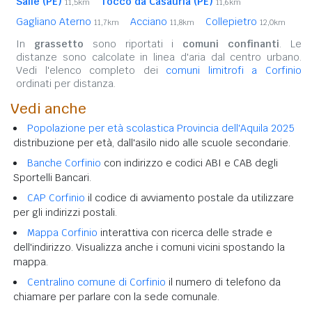
Salle (PE)
Tocco da Casauria (PE)
11,5km
11,6km
Gagliano Aterno
Acciano
Collepietro
11,7km
11,8km
12,0km
In
grassetto
sono riportati i
comuni confinanti
. Le
distanze sono calcolate in linea d'aria dal centro urbano.
Vedi l'elenco completo dei
comuni limitrofi a Corfinio
ordinati per distanza.
Vedi anche
Popolazione per età scolastica Provincia dell'Aquila 2025
distribuzione per età, dall'asilo nido alle scuole secondarie.
Banche Corfinio
con indirizzo e codici ABI e CAB degli
Sportelli Bancari.
CAP Corfinio
il codice di avviamento postale da utilizzare
per gli indirizzi postali.
Mappa Corfinio
interattiva con ricerca delle strade e
dell'indirizzo. Visualizza anche i comuni vicini spostando la
mappa.
Centralino comune di Corfinio
il numero di telefono da
chiamare per parlare con la sede comunale.