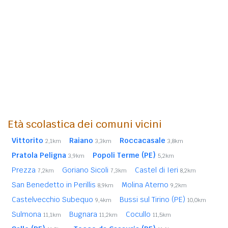
Età scolastica dei comuni vicini
Vittorito
Raiano
Roccacasale
2,1km
3,3km
3,8km
Pratola Peligna
Popoli Terme (PE)
3,9km
5,2km
Prezza
Goriano Sicoli
Castel di Ieri
7,2km
7,3km
8,2km
San Benedetto in Perillis
Molina Aterno
8,9km
9,2km
Castelvecchio Subequo
Bussi sul Tirino (PE)
9,4km
10,0km
Sulmona
Bugnara
Cocullo
11,1km
11,2km
11,5km