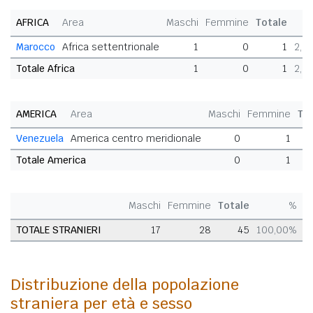
AFRICA
Area
Maschi
Femmine
Totale
Marocco
Africa settentrionale
1
0
1
2,2
Totale Africa
1
0
1
2,2
AMERICA
Area
Maschi
Femmine
To
Venezuela
America centro meridionale
0
1
Totale America
0
1
Maschi
Femmine
Totale
%
TOTALE STRANIERI
17
28
45
100,00%
Distribuzione della popolazione
straniera per età e sesso