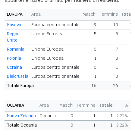
appartenenza ed ordinato per numero di residenti.
EUROPA
Area
Maschi
Femmine
Totale
Kosovo
Europa centro orientale
9
10
19
Regno
Unione Europea
5
5
10
Unito
Romania
Unione Europea
0
7
7
Polonia
Unione Europea
1
3
4
Ucraina
Europa centro orientale
0
1
1
Bielorussia
Europa centro orientale
1
0
1
Totale Europa
16
26
42
OCEANIA
Area
Maschi
Femmine
Totale
%
Nuova Zelanda
Oceania
0
1
1
2,22%
Totale Oceania
0
1
1
2,22%