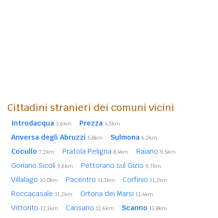
Cittadini stranieri dei comuni vicini
Introdacqua
Prezza
3,6km
4,5km
Anversa degli Abruzzi
Sulmona
5,8km
6,2km
Cocullo
Pratola Peligna
Raiano
7,2km
8,4km
9,5km
Goriano Sicoli
Pettorano sul Gizio
9,6km
9,7km
Villalago
Pacentro
Corfinio
10,0km
11,1km
11,2km
Roccacasale
Ortona dei Marsi
11,2km
11,4km
Vittorito
Cansano
Scanno
12,1km
12,6km
13,8km