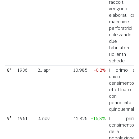
raccolti
vengono
elaborati con
macchine
perforatrici
utilizzando
due
tabulatori
Hollerith a
schede.
8°
1936
21 apr
10.985
-0,2%
Il primo ed
unico
censimento
effettuato
con
periodicità
quinquennale.
9°
1951
4 nov
12.825
+16,8%
Il primo
censimento
della
popolazione