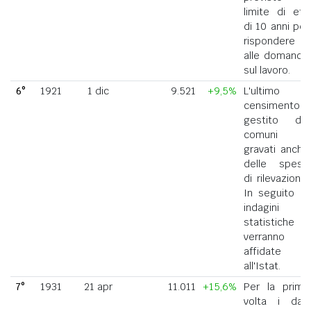
limite di età
di 10 anni per
rispondere
alle domande
sul lavoro.
6°
1921
1 dic
9.521
+9,5%
L'ultimo
censimento
gestito dai
comuni
gravati anche
delle spese
di rilevazione.
In seguito le
indagini
statistiche
verranno
affidate
all'Istat.
7°
1931
21 apr
11.011
+15,6%
Per la prima
volta i dati