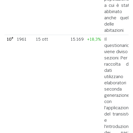
a cui è stato
abbinato
anche quello
delle
abitazioni.
10°
1961
15 ott
15.169
+18,3%
Il
questionario
viene diviso in
sezioni. Per la
raccolta dei
dati si
utilizzano
elaboratori di
seconda
generazione
con
l'applicazione
del transistor
e
l'introduzione
dei nastri