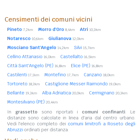
Censimenti dei comuni vicini
Pineto
Morro d'Oro
Atri
7,2km
8,4km
10,3km
Notaresco
Giulianova
10,6km
12,0km
Mosciano Sant'Angelo
Silvi
14,2km
15,7km
Cellino Attanasio
Castellalto
16,0km
16,5km
Città Sant'Angelo (PE)
Elice (PE)
16,8km
16,8km
Castilenti
Montefino
Canzano
17,1km
17,7km
18,0km
Tortoreto
Castiglione Messer Raimondo
18,3km
19,0km
Bellante
Alba Adriatica
Cermignano
19,3km
20,0km
20,3km
Montesilvano (PE)
20,4km
In
grassetto
sono riportati i
comuni confinanti
. Le
distanze sono calcolate in linea d'aria dal centro urbano.
Vedi l'elenco completo dei
comuni limitrofi a Roseto degli
Abruzzi
ordinati per distanza.