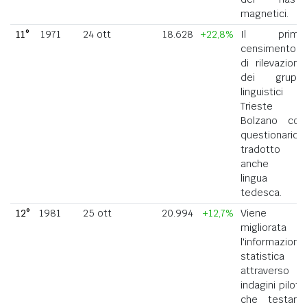
magnetici.
11°
1971
24 ott
18.628
+22,8%
Il primo
censimento
di rilevazione
dei gruppi
linguistici di
Trieste e
Bolzano con
questionario
tradotto
anche in
lingua
tedesca.
12°
1981
25 ott
20.994
+12,7%
Viene
migliorata
l'informazione
statistica
attraverso
indagini pilota
che testano