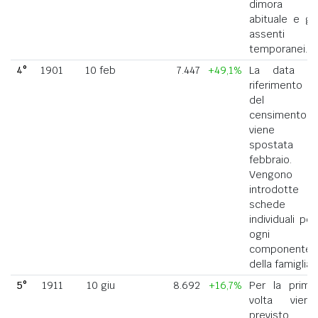
dimora
abituale e gli
assenti
temporanei.
4°
1901
10 feb
7.447
+49,1%
La data di
riferimento
del
censimento
viene
spostata a
febbraio.
Vengono
introdotte
schede
individuali per
ogni
componente
della famiglia.
5°
1911
10 giu
8.692
+16,7%
Per la prima
volta viene
previsto il