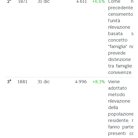
2°
1871
31 dic
4.611
+6,6%
Come nel
precedente
censimento,
l'unità di
rilevazione
basata sul
concetto di
"famiglia" non
prevede la
distinzione
tra famiglie e
convivenze.
3°
1881
31 dic
4.996
+8,3%
Viene
adottato il
metodo di
rilevazione
della
popolazione
residente, ne
fanno parte i
presenti con