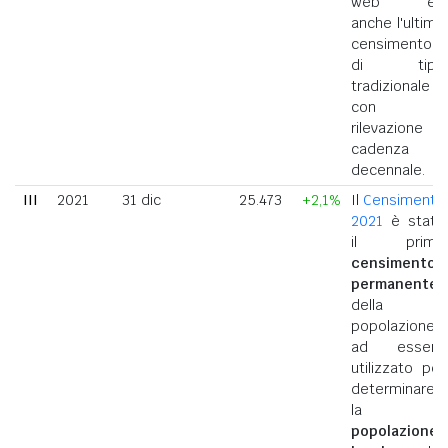
web ed
anche l'ultimo
censimento
di tipo
tradizionale
con
rilevazione a
cadenza
decennale.
III
2021
31 dic
25.473
+2,1%
Il
Censimento
2021
è stato
il primo
censimento
permanente
della
popolazione
ad essere
utilizzato per
determinare
la
popolazione