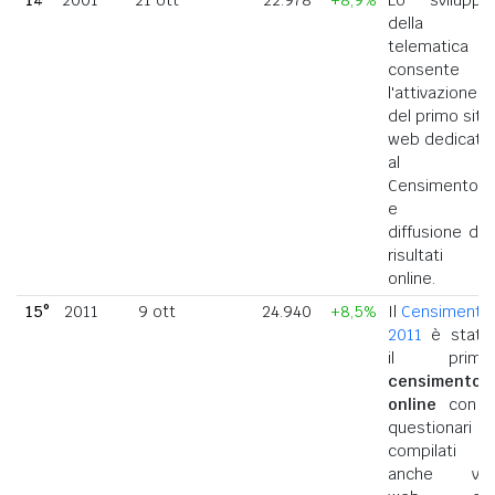
della
telematica
consente
l'attivazione
del primo sito
web dedicato
al
Censimento
e la
diffusione dei
risultati
online.
15°
2011
9 ott
24.940
+8,5%
Il
Censimento
2011
è stato
il primo
censimento
online
con i
questionari
compilati
anche via