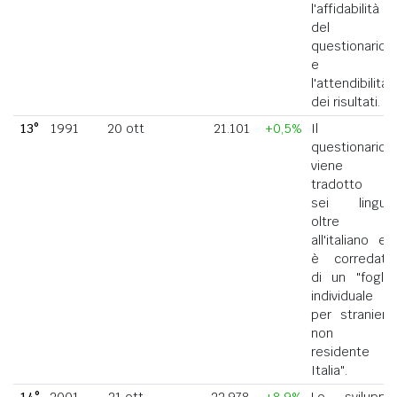
l'affidabilità
del
questionario
e
l'attendibilità
dei risultati.
13°
1991
20 ott
21.101
+0,5%
Il
questionario
viene
tradotto in
sei lingue
oltre
all'italiano ed
è corredato
di un "foglio
individuale
per straniero
non
residente in
Italia".
14°
2001
21 ott
22.978
+8,9%
Lo sviluppo