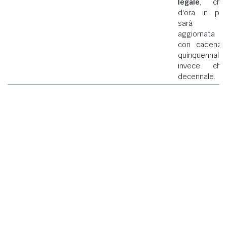
legale
, che
d'ora in poi
sarà
aggiornata
con cadenza
quinquennale
invece che
decennale.