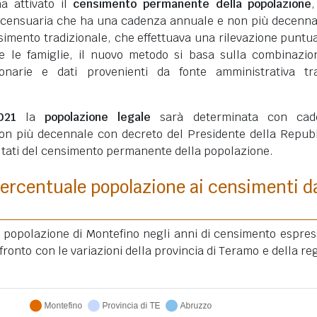
ha attivato il
censimento permanente della popolazione
 censuaria che ha una cadenza annuale e non più decenna
simento tradizionale, che effettuava una rilevazione puntua
ui e le famiglie, il nuovo metodo si basa sulla combinazio
ionarie e dati provenienti da fonte amministrativa tra
021
la
popolazione legale
sarà determinata con cad
on più decennale con decreto del Presidente della Repub
ultati del censimento permanente della popolazione.
ercentuale popolazione ai censimenti d
a popolazione di Montefino negli anni di censimento espres
ronto con le variazioni della provincia di Teramo e della re