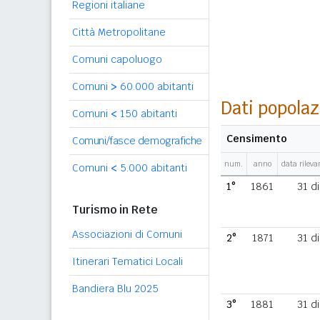
Regioni italiane
Città Metropolitane
Comuni capoluogo
Comuni
>
60.000 abitanti
Dati popolaz
Comuni
<
150 abitanti
Censimento
Comuni/fasce demografiche
num.
anno
data rilev
Comuni
<
5.000 abitanti
1°
1861
31 d
Turismo in Rete
Associazioni di Comuni
2°
1871
31 d
Itinerari Tematici Locali
Bandiera Blu 2025
3°
1881
31 d