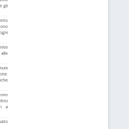
e gli
ento
gono
ogni
imite
alle
muni
one.
iche
ngono
rici
th a
uato