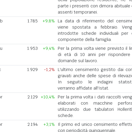
parte i presenti con dimora abituale 
assenti temporanei.
eb
1.785
+9,8%
La data di riferimento del censim
viene spostata a febbraio. Ven
introdotte schede individuali per 
componente della famiglia.
iu
1.953
+9,4%
Per la prima volta viene previsto il l
di età di 10 anni per rispondere 
domande sul lavoro.
c
1.929
-1,2%
L'ultimo censimento gestito dai co
gravati anche delle spese di rilevazi
In seguito le indagini statist
verranno affidate all'Istat.
pr
2.129
+10,4%
Per la prima volta i dati raccolti ve
elaborati con macchine perforat
utilizzando due tabulatori Holleri
schede.
pr
2.194
+3,1%
Il primo ed unico censimento effett
con periodicità quinquennale.