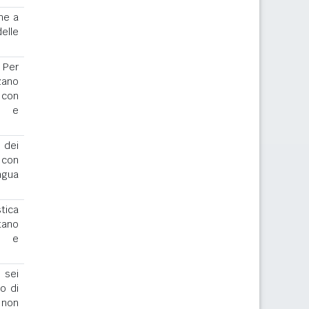
ne a
elle
. Per
zano
 con
r e
 dei
o con
ngua
stica
tano
io e
 sei
to di
 non