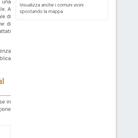
, una
Visualizza anche i comuni vicini
le. A
spostando la mappa.
le di
ne di
ttati
enza
blica
al
se in
gione