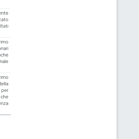
ente
cato
ltati
rimo
nari
nche
nale
.
rimo
la
 per
 che
enza