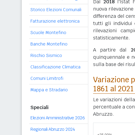
Dal
2018
l'Istat 
nuova rilevazione
Storico Elezioni Comunali
differenza del cen
Fatturazione elettronica
tutti gli individ
rilevazioni camp
Scuole Montefino
statisticamente.
Banche Montefino
A partire dal
2
Rischio Sismico
quinquennale e n
sulla base dei ris
Classificazione Climatica
Variazione p
Comuni Limitrofi
1861 al 2021
Mappa e Stradario
Le variazioni dell
percentuale a conf
Speciali
Abruzzo.
Elezioni Amministrative 2026
Regionali Abruzzo 2024