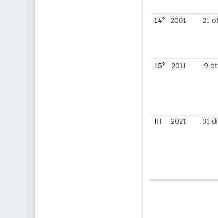
14°
2001
21 o
15°
2011
9 ot
III
2021
31 d