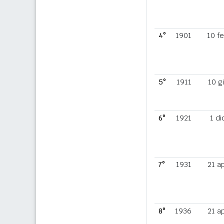
4°
1901
10 f
5°
1911
10 g
6°
1921
1 di
7°
1931
21 a
8°
1936
21 a