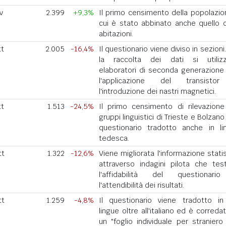
v
2.399
+9,3%
Il primo censimento della popolazio
cui è stato abbinato anche quello d
abitazioni.
tt
2.005
-16,4%
Il questionario viene diviso in sezioni
la raccolta dei dati si utiliz
elaboratori di seconda generazione
l'applicazione del transisto
l'introduzione dei nastri magnetici.
tt
1.513
-24,5%
Il primo censimento di rilevazione
gruppi linguistici di Trieste e Bolzan
questionario tradotto anche in li
tedesca.
tt
1.322
-12,6%
Viene migliorata l'informazione stati
attraverso indagini pilota che tes
l'affidabilità del questionar
l'attendibilità dei risultati.
tt
1.259
-4,8%
Il questionario viene tradotto in
lingue oltre all'italiano ed è correda
un "foglio individuale per straniero