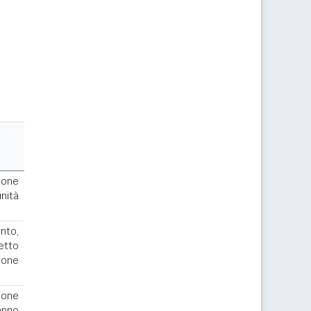
ione
nità
to,
cetto
ione
ione
anno