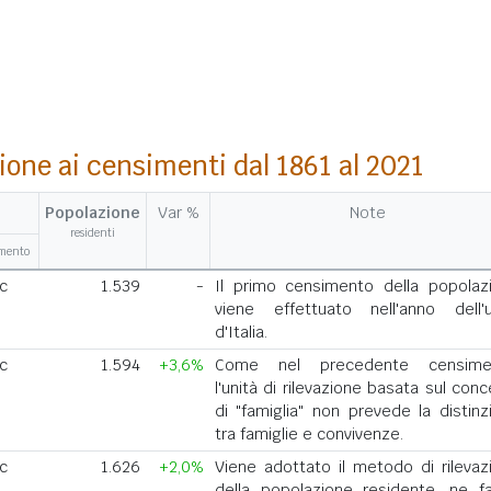
ione ai censimenti dal 1861 al 2021
Popolazione
Var %
Note
residenti
amento
ic
1.539
-
Il primo censimento della popolaz
viene effettuato nell'anno dell'u
d'Italia.
ic
1.594
+3,6%
Come nel precedente censimen
l'unità di rilevazione basata sul con
di "famiglia" non prevede la distinz
tra famiglie e convivenze.
ic
1.626
+2,0%
Viene adottato il metodo di rilevaz
della popolazione residente, ne f