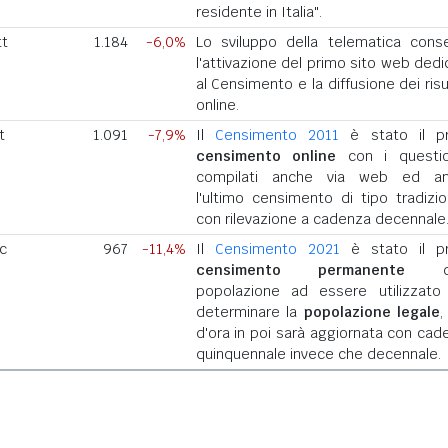
residente in Italia".
tt
1.184
-6,0%
Lo sviluppo della telematica cons
l'attivazione del primo sito web dedi
al Censimento e la diffusione dei risu
online.
t
1.091
-7,9%
Il
Censimento 2011
è stato il p
censimento online
con i questio
compilati anche via web ed a
l'ultimo censimento di tipo tradizio
con rilevazione a cadenza decennale
ic
967
-11,4%
Il
Censimento 2021
è stato il p
censimento permanente
del
popolazione ad essere utilizzato
determinare la
popolazione legale
,
d'ora in poi sarà aggiornata con cad
quinquennale invece che decennale.