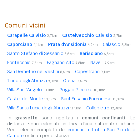
Comuni vicini
Carapelle Calvisio
Castelvecchio Calvisio
2,7km
3,7km
Caporciano
Prata d'Ansidonia
Calascio
4,1km
4,2km
5,5km
Santo Stefano di Sessanio
Barisciano
6,6km
6,8km
Fontecchio
Fagnano Alto
Navelli
7,6km
7,8km
7,9km
San Demetrio ne' Vestini
Capestrano
8,4km
9,1km
Tione degli Abruzzi
Ofena
9,3km
9,4km
Villa Sant'Angelo
Poggio Picenze
10,1km
10,3km
Castel del Monte
Sant'Eusanio Forconese
10,6km
11,0km
Villa Santa Lucia degli Abruzzi
Collepietro
11,1km
12,3km
In
grassetto
sono riportati i
comuni confinanti
. Le
distanze sono calcolate in linea d'aria dal centro urbano.
Vedi l'elenco completo dei
comuni limitrofi a San Pio delle
Camere
ordinati per distanza.