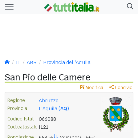
IT
ABR
Provincia dell'Aquila
San Pio delle Camere
Modifica
Condividi
Regione
Abruzzo
Provincia
L'Aquila (
AQ
)
Codice Istat
066088
Cod.catastale
I121
[1]
Popolazione
663
ab.
(01/01/2026 - Istat)