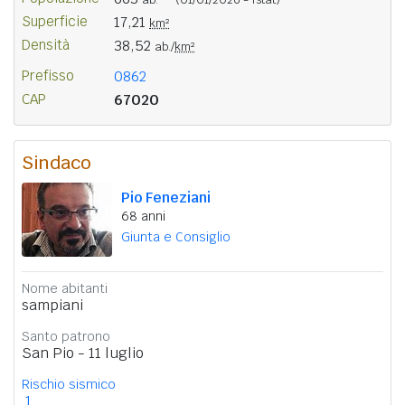
Superficie
17,21
km²
Densità
38,52
ab./
km²
Prefisso
0862
CAP
67020
Sindaco
Pio Feneziani
68 anni
Giunta e Consiglio
Nome abitanti
sampiani
Santo patrono
San Pio - 11 luglio
Rischio sismico
1