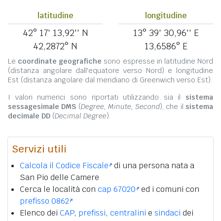
latitudine
longitudine
42° 17' 13,92'' N
13° 39' 30,96'' E
42,2872° N
13,6586° E
Le
coordinate geografiche
sono espresse in latitudine Nord
(distanza angolare dall'equatore verso Nord) e longitudine
Est (distanza angolare dal meridiano di Greenwich verso Est).
I valori numerici sono riportati utilizzando sia il
sistema
sessagesimale DMS
(
Degree, Minute, Second
), che il
sistema
decimale DD
(
Decimal Degree
).
Servizi utili
Calcola il Codice Fiscale
di una persona nata a
San Pio delle Camere
Cerca le località con
cap 67020
ed i comuni con
prefisso 0862
Elenco dei
CAP
,
prefissi
,
centralini
e
sindaci
dei