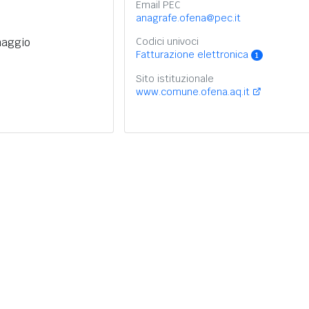
Email PEC
anagrafe.ofena@pec.it
maggio
Codici univoci
Fatturazione elettronica
1
Sito istituzionale
www.comune.ofena.aq.it