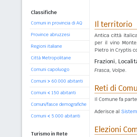
Classifiche
Il territorio
Comuni in provincia di AQ
Province abruzzesi
Antica città itali
per il vino Monte
Regioni italiane
Pietro in Cryptis c
Città Metropolitane
Frazioni, Localit
Comuni capoluogo
Frasca, Volpe
.
Comuni
>
60.000 abitanti
Reti di Com
Comuni
<
150 abitanti
Il Comune fa part
Comuni/fasce demografiche
Aderisce al
Sistem
Comuni
<
5.000 abitanti
Elezioni Co
Turismo in Rete