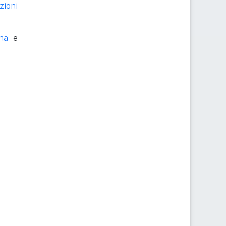
zioni
ena
e