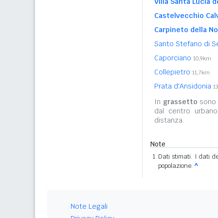
Villa Santa Lucia d
Castelvecchio Calv
Carpineto della No
Santo Stefano di 
Caporciano
10,9km
Collepietro
11,7km
Prata d'Ansidonia
1
In
grassetto
sono r
dal centro urban
distanza.
Note
Dati stimati. I dati 
popolazione.
^
Note Legali