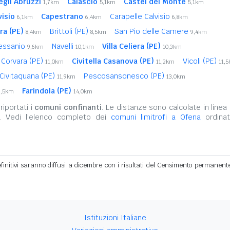
egli Abruzzi
Calascio
Castel del Monte
1,7km
5,1km
5,1km
isio
Capestrano
Carapelle Calvisio
6,1km
6,4km
6,8km
ra (PE)
Brittoli (PE)
San Pio delle Camere
8,4km
8,5km
9,4km
Sessanio
Navelli
Villa Celiera (PE)
9,6km
10,1km
10,3km
Corvara (PE)
Civitella Casanova (PE)
Vicoli (PE)
11,0km
11,2km
11,
Civitaquana (PE)
Pescosansonesco (PE)
11,9km
13,0km
Farindola (PE)
3,5km
14,0km
iportati i
comuni confinanti
. Le distanze sono calcolate in linea 
o. Vedi l'elenco completo dei
comuni limitrofi a Ofena
ordinat
definitivi saranno diffusi a dicembre con i risultati del Censimento permanent
Istituzioni Italiane