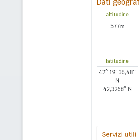
Dati geograf
altitudine
577
m
latitudine
42° 19' 36,48''
N
42,3268° N
Servizi utili