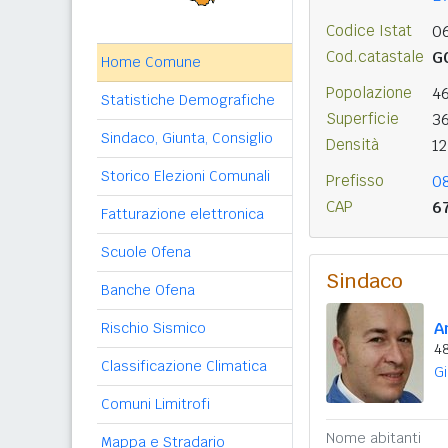
Codice Istat
0
Cod.catastale
G
Home Comune
Popolazione
4
Statistiche Demografiche
Superficie
3
Sindaco, Giunta, Consiglio
Densità
1
Storico Elezioni Comunali
Prefisso
0
CAP
6
Fatturazione elettronica
Scuole Ofena
Sindaco
Banche Ofena
A
Rischio Sismico
48
Classificazione Climatica
Gi
Comuni Limitrofi
Nome abitanti
Mappa e Stradario