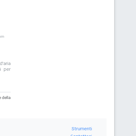
5km
d'aria
i per
e della
Strumenti