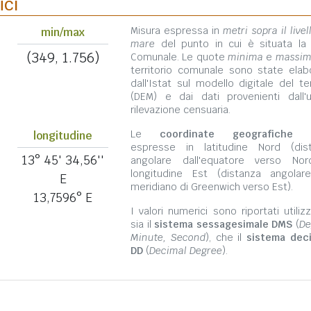
ici
Misura espressa in
metri sopra il livel
min/max
mare
del punto in cui è situata la
(349, 1.756)
Comunale. Le quote
minima
e
massi
territorio comunale sono state elab
dall'Istat sul modello digitale del te
(DEM) e dai dati provenienti dall'u
rilevazione censuaria.
Le
coordinate geografiche
s
longitudine
espresse in latitudine Nord (dis
13° 45' 34,56''
angolare dall'equatore verso No
longitudine Est (distanza angolar
E
meridiano di Greenwich verso Est).
13,7596° E
I valori numerici sono riportati utili
sia il
sistema sessagesimale DMS
(
De
Minute, Second
), che il
sistema dec
DD
(
Decimal Degree
).