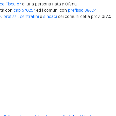
ice Fiscale
di una persona nata a Ofena
ità con
cap 67025
ed i comuni con
prefisso 0862
P
,
prefissi
,
centralini
e
sindaci
dei comuni della prov. di AQ