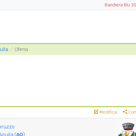
Bandiera Blu 2
uila
Ofena
Modifica
Cond
bruzzo
Aquila (
AQ
)