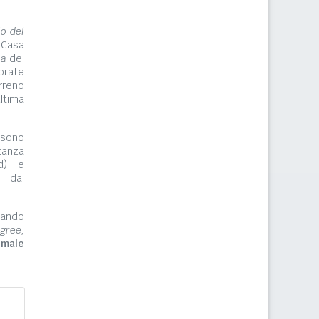
lo del
 Casa
ma
del
orate
rreno
ltima
ono
tanza
rd) e
e dal
zzando
gree,
imale