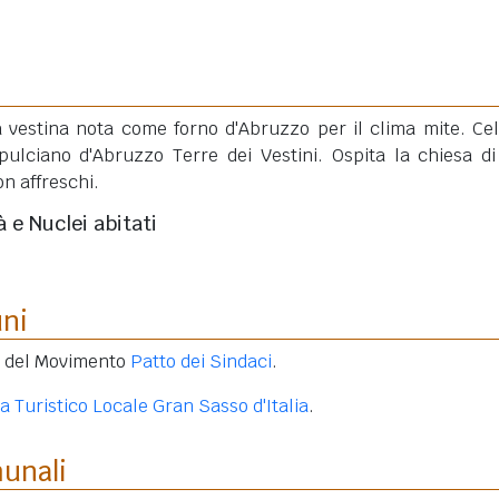
ca vestina nota come forno d'Abruzzo per il clima mite. Ce
pulciano d'Abruzzo Terre dei Vestini. Ospita la chiesa d
on affreschi.
à e Nuclei abitati
uni
e del Movimento
Patto dei Sindaci
.
a Turistico Locale Gran Sasso d'Italia
.
munali