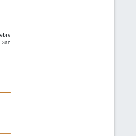
lebre
i San