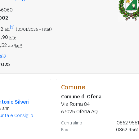
66060
002
[1]
62
ab.
(01/01/2026 - Istat)
6,90
km²
2,52
ab./
km²
862
7025
Comune
Comune di Ofena
ntonio Silveri
Via Roma 84
 anni
67025 Ofena AQ
unta e Consiglio
0862 956
Centralino
0862 956
Fax