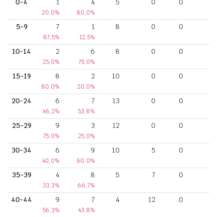
0-4
1
4
5
0
0
20,0%
80,0%
5-9
7
1
8
0
0
87,5%
12,5%
10-14
2
6
8
0
0
25,0%
75,0%
15-19
8
2
10
0
0
80,0%
20,0%
20-24
6
7
13
0
0
46,2%
53,8%
25-29
9
3
12
0
0
75,0%
25,0%
30-34
6
9
10
5
0
40,0%
60,0%
35-39
4
8
5
7
0
33,3%
66,7%
40-44
9
7
4
12
0
56,3%
43,8%