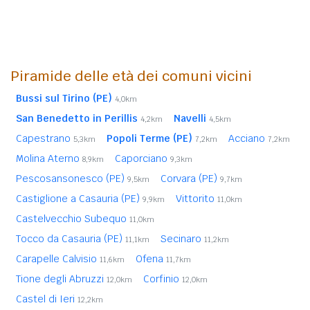
Piramide delle età dei comuni vicini
Bussi sul Tirino (PE)
4,0km
San Benedetto in Perillis
Navelli
4,2km
4,5km
Capestrano
Popoli Terme (PE)
Acciano
5,3km
7,2km
7,2km
Molina Aterno
Caporciano
8,9km
9,3km
Pescosansonesco (PE)
Corvara (PE)
9,5km
9,7km
Castiglione a Casauria (PE)
Vittorito
9,9km
11,0km
Castelvecchio Subequo
11,0km
Tocco da Casauria (PE)
Secinaro
11,1km
11,2km
Carapelle Calvisio
Ofena
11,6km
11,7km
Tione degli Abruzzi
Corfinio
12,0km
12,0km
Castel di Ieri
12,2km