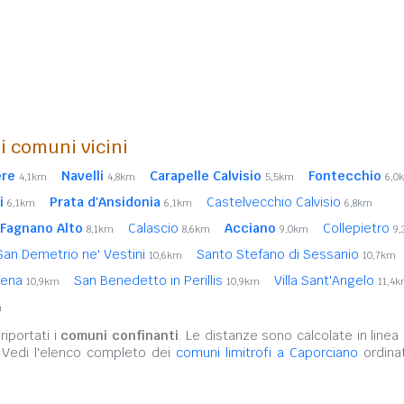
i comuni vicini
ere
Navelli
Carapelle Calvisio
Fontecchio
4,1km
4,8km
5,5km
6,0
i
Prata d'Ansidonia
Castelvecchio Calvisio
6,1km
6,1km
6,8km
Fagnano Alto
Calascio
Acciano
Collepietro
8,1km
8,6km
9,0km
9
San Demetrio ne' Vestini
Santo Stefano di Sessanio
10,6km
10,7km
fena
San Benedetto in Perillis
Villa Sant'Angelo
10,9km
10,9km
11,4
m
iportati i
comuni confinanti
. Le distanze sono calcolate in linea 
 Vedi l'elenco completo dei
comuni limitrofi a Caporciano
ordinat