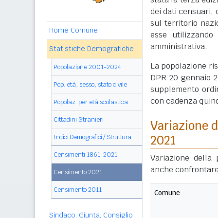
dei dati censuari, 
sul territorio naz
Home Comune
esse utilizzando
amministrativa.
Statistiche Demografiche
La popolazione ri
Popolazione 2001-2024
DPR 20 gennaio 20
Pop. età, sesso, stato civile
supplemento ordin
con cadenza quin
Popolaz. per età scolastica
Cittadini Stranieri
Variazione 
Indici Demografici / Struttura
2021
Censimenti 1861-2021
Variazione della
anche confrontare
Censimento 2021
Censimento 2011
Comune
Sindaco, Giunta, Consiglio