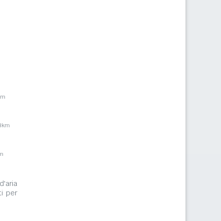
km
,3km
km
d'aria
i per