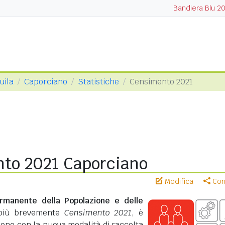
Bandiera Blu 2
uila
Caporciano
Statistiche
Censimento 2021
to 2021 Caporciano
Modifica
Cond
rmanente della Popolazione e delle
più brevemente
Censimento 2021
, è
zione con la nuova modalità di raccolta