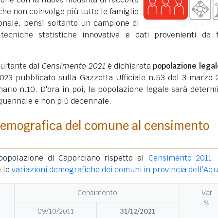
che non coinvolge più tutte le famiglie
ionale, bensì soltanto un campione di
 tecniche statistiche innovative e dati provenienti da 
sultante dal
Censimento 2021
è dichiarata
popolazione legal
23 pubblicato sulla Gazzetta Ufficiale n.53 del 3 marzo 
ario n.10. D'ora in poi, la popolazione legale sarà determ
quennale e non più decennale.
demografica del comune al censimento
 popolazione di Caporciano rispetto al
Censimento 2011
.
 le
variazioni demografiche dei comuni in provincia dell'Aqu
Censimento
Var
%
09/10/2011
31/12/2021