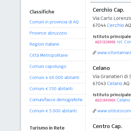
Cerchio Cap.
Classifiche
Via Carlo Lorenzi
Comuni in provincia di AQ
67044
Cerchio
A
Province abruzzesi
Istituto principale
Ist. C
AQIC828006
Regioni italiane
www.icfontamara.
Città Metropolitane
Comuni capoluogo
Celano
Via Granatieri d
Comuni
>
60.000 abitanti
67043
Celano
AQ
Comuni
<
150 abitanti
Istituto principale
Comuni/fasce demografiche
Celano
AQIC84500X
Comuni
<
5.000 abitanti
www.istitutocomp
Centro Cap.
Turismo in Rete