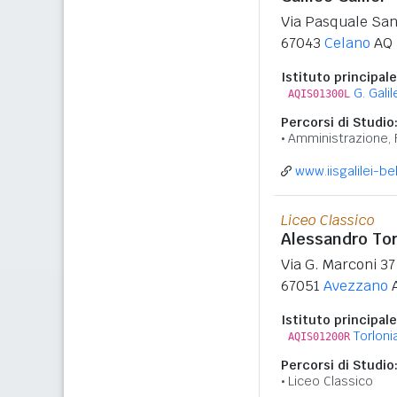
Via Pasquale Santi
67043
Celano
AQ
Istituto principale
G. Galil
AQIS01300L
Percorsi di Studio
Amministrazione, 
www.iisgalilei-bell
Liceo Classico
Alessandro Tor
Via G. Marconi 37
67051
Avezzano
Istituto principale
Torloni
AQIS01200R
Percorsi di Studio
Liceo Classico