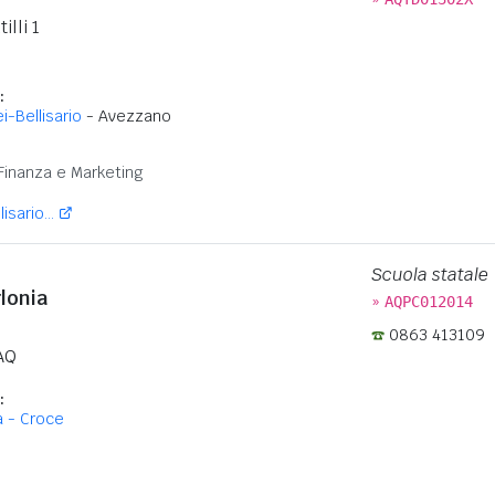
lli 1
:
ei-Bellisario
- Avezzano
:
Finanza e Marketing
isario...
Scuola statale
lonia
»
AQPC012014
0863 413109
AQ
:
a - Croce
: