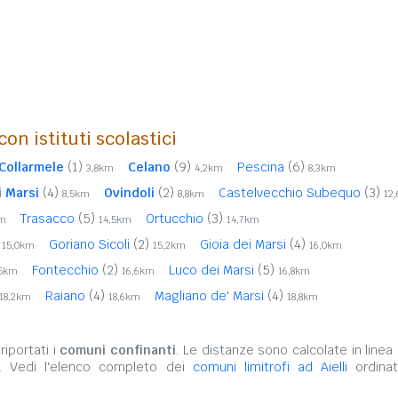
on istituti scolastici
Collarmele
(1)
Celano
(9)
Pescina
(6)
3,8km
4,2km
8,3km
 Marsi
(4)
Ovindoli
(2)
Castelvecchio Subequo
(3)
8,5km
8,8km
12
Trasacco
(5)
Ortucchio
(3)
km
14,5km
14,7km
Goriano Sicoli
(2)
Gioia dei Marsi
(4)
15,0km
15,2km
16,0km
Fontecchio
(2)
Luco dei Marsi
(5)
,5km
16,6km
16,8km
Raiano
(4)
Magliano de' Marsi
(4)
18,2km
18,6km
18,8km
iportati i
comuni confinanti
. Le distanze sono calcolate in linea 
o. Vedi l'elenco completo dei
comuni limitrofi ad Aielli
ordinat