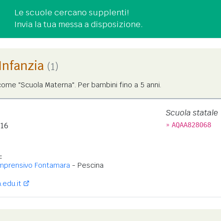
Le scuole cercano supplenti!
Invia la tua messa a disposizione.
'Infanzia
(1)
ome "Scuola Materna". Per bambini fino a 5 anni.
Scuola statale
»
 16
AQAA828068
:
omprensivo Fontamara
- Pescina
edu.it