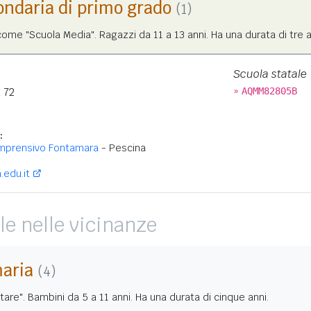
ondaria di primo grado
(1)
me "Scuola Media". Ragazzi da 11 a 13 anni. Ha una durata di tre a
Scuola statale
»
 72
AQMM82805B
:
omprensivo Fontamara
- Pescina
edu.it
le nelle vicinanze
maria
(4)
tare". Bambini da 5 a 11 anni. Ha una durata di cinque anni.