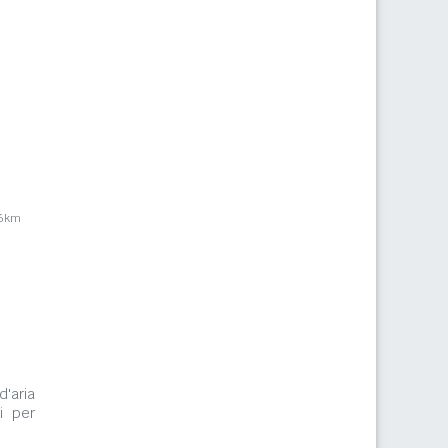
,6km
d'aria
i per