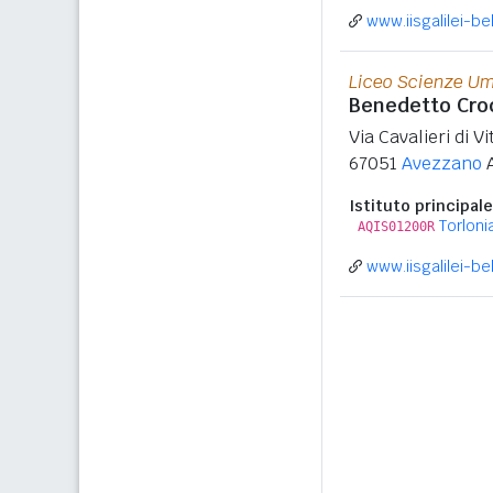
www.iisgalilei-bell
Liceo Scienze U
Benedetto Cro
Via Cavalieri di V
67051
Avezzano
Istituto principale
Torloni
AQIS01200R
www.iisgalilei-bell