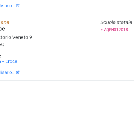
isario...
mane
Scuola statale
ce
»
AQPM012018
ittorio Veneto 9
AQ
:
a - Croce
isario...