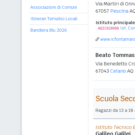
Via Martiri di Onn
Associazioni di Comuni
67057
Pescina
A
Itinerari Tematici Locali
Istituto principale
Ist. C
AQIC828006
Bandiera Blu 2026
www.icfontamara.
Beato Tommaso
Via Benedetto Cr
67043
Celano
AQ
Scuola Sec
Ragazzi da 13 a 18 a
Istituto Tecnico
Galileo Galilei