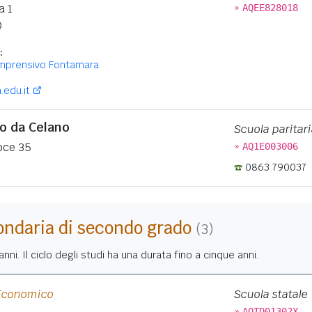
»
a 1
AQEE828018
Q
:
omprensivo Fontamara
edu.it
 da Celano
Scuola paritari
»
oce 35
AQ1E003006
0863 790037
ondaria di secondo grado
(3)
nni. Il ciclo degli studi ha una durata fino a cinque anni.
 Economico
Scuola statale
»
AQTD01302X