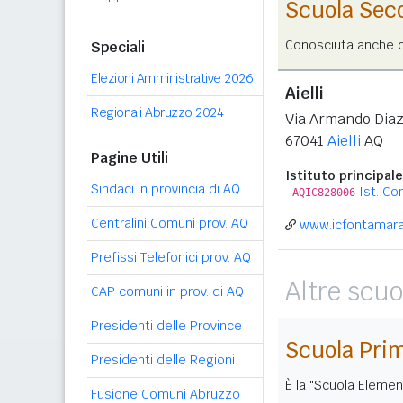
Scuola Sec
Conosciuta anche co
Speciali
Elezioni Amministrative 2026
Aielli
Regionali Abruzzo 2024
Via Armando Diaz
67041
Aielli
AQ
Pagine Utili
Istituto principale
Sindaci in provincia di AQ
Ist. C
AQIC828006
Centralini Comuni prov. AQ
www.icfontamara.
Prefissi Telefonici prov. AQ
Altre scuo
CAP comuni in prov. di AQ
Presidenti delle Province
Scuola Pri
Presidenti delle Regioni
È la "Scuola Elemen
Fusione Comuni Abruzzo