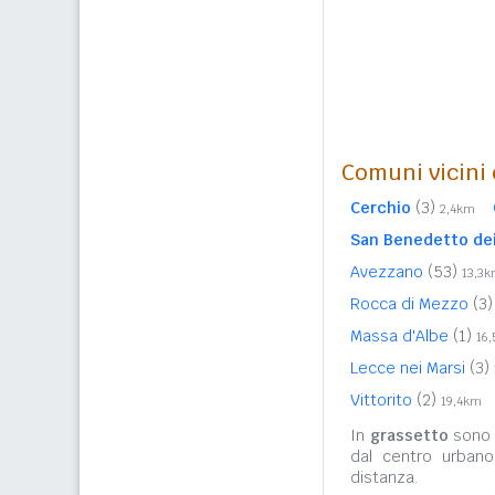
Comuni vicini c
Cerchio
(3)
2,4km
San Benedetto dei
Avezzano
(53)
13,3
Rocca di Mezzo
(3)
Massa d'Albe
(1)
16
Lecce nei Marsi
(3)
Vittorito
(2)
19,4km
In
grassetto
sono r
dal centro urban
distanza.