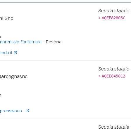
Scuola statale
»
ni Snc
AQEE82805C
Q
:
omprensivo Fontamara
- Pescina
edu.it
Scuola statale
»
i Sardegnasnc
AQEE845012
:
rensivoco...
Scuola statale