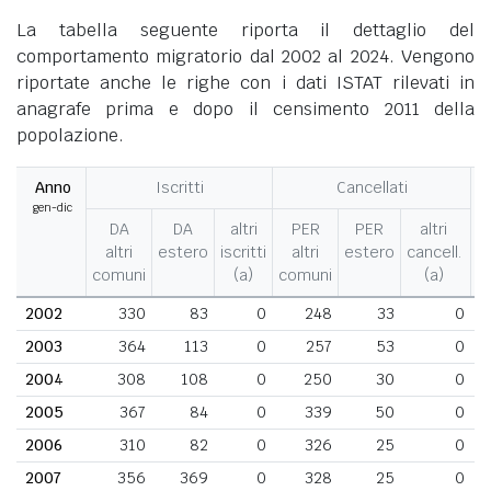
La tabella seguente riporta il dettaglio del
comportamento migratorio dal 2002 al 2024. Vengono
riportate anche le righe con i dati ISTAT rilevati in
anagrafe prima e dopo il censimento 2011 della
popolazione.
Anno
Iscritti
Cancellati
gen-dic
M
DA
DA
altri
PER
PER
altri
altri
estero
iscritti
altri
estero
cancell.
comuni
(a)
comuni
(a)
2002
330
83
0
248
33
0
2003
364
113
0
257
53
0
2004
308
108
0
250
30
0
2005
367
84
0
339
50
0
2006
310
82
0
326
25
0
2007
356
369
0
328
25
0