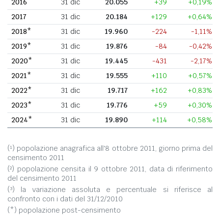
2016
31 dic
20.055
+39
+0,19%
2017
31 dic
20.184
+129
+0,64%
2018*
31 dic
19.960
-224
-1,11%
2019*
31 dic
19.876
-84
-0,42%
2020*
31 dic
19.445
-431
-2,17%
2021*
31 dic
19.555
+110
+0,57%
2022*
31 dic
19.717
+162
+0,83%
2023*
31 dic
19.776
+59
+0,30%
2024*
31 dic
19.890
+114
+0,58%
(¹) popolazione anagrafica all'8 ottobre 2011, giorno prima del
censimento 2011
(²) popolazione censita il 9 ottobre 2011, data di riferimento
del censimento 2011
(³) la variazione assoluta e percentuale si riferisce al
confronto con i dati del 31/12/2010
(*) popolazione post-censimento