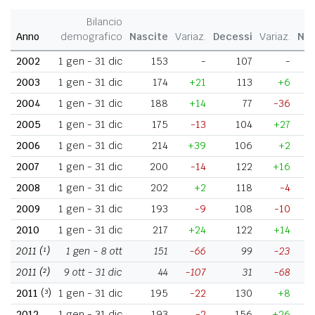
Bilancio
Anno
demografico
Nascite
Variaz.
Decessi
Variaz.
Nat
2002
1 gen - 31 dic
153
-
107
-
2003
1 gen - 31 dic
174
+21
113
+6
2004
1 gen - 31 dic
188
+14
77
-36
2005
1 gen - 31 dic
175
-13
104
+27
2006
1 gen - 31 dic
214
+39
106
+2
2007
1 gen - 31 dic
200
-14
122
+16
2008
1 gen - 31 dic
202
+2
118
-4
2009
1 gen - 31 dic
193
-9
108
-10
2010
1 gen - 31 dic
217
+24
122
+14
2011
(¹)
1 gen - 8 ott
151
-66
99
-23
2011
(²)
9 ott - 31 dic
44
-107
31
-68
2011
(³)
1 gen - 31 dic
195
-22
130
+8
2012
1 gen - 31 dic
193
-2
156
+26