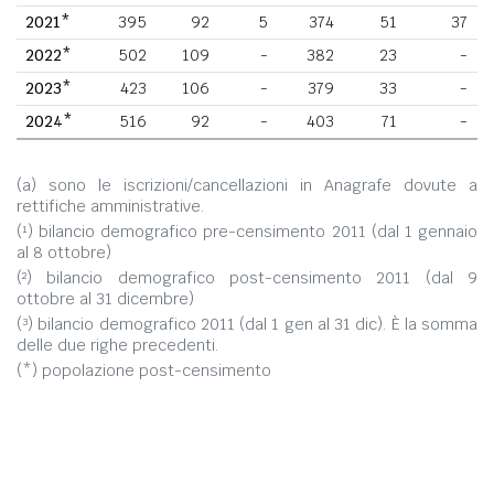
2021*
395
92
5
374
51
37
2022*
502
109
-
382
23
-
2023*
423
106
-
379
33
-
2024*
516
92
-
403
71
-
(a) sono le iscrizioni/cancellazioni in Anagrafe dovute a
rettifiche amministrative.
(¹) bilancio demografico pre-censimento 2011 (dal 1 gennaio
al 8 ottobre)
(²) bilancio demografico post-censimento 2011 (dal 9
ottobre al 31 dicembre)
(³) bilancio demografico 2011 (dal 1 gen al 31 dic). È la somma
delle due righe precedenti.
(*) popolazione post-censimento