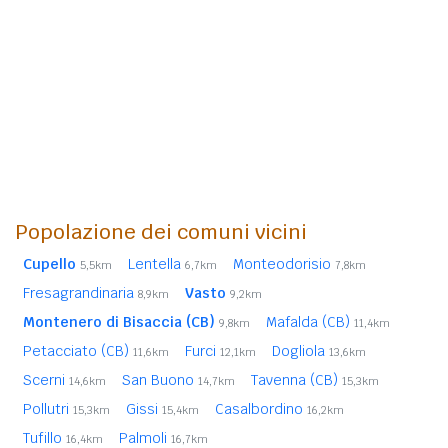
Popolazione dei comuni vicini
Cupello
Lentella
Monteodorisio
5,5km
6,7km
7,8km
Fresagrandinaria
Vasto
8,9km
9,2km
Montenero di Bisaccia (CB)
Mafalda (CB)
9,8km
11,4km
Petacciato (CB)
Furci
Dogliola
11,6km
12,1km
13,6km
Scerni
San Buono
Tavenna (CB)
14,6km
14,7km
15,3km
Pollutri
Gissi
Casalbordino
15,3km
15,4km
16,2km
Tufillo
Palmoli
16,4km
16,7km