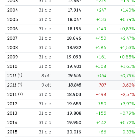
2003
31 dic
17.667
+228
+1,31%
2004
31 dic
17.914
+247
+1,40%
2005
31 dic
18.047
+133
+0,74%
2006
31 dic
18.196
+149
+0,83%
2007
31 dic
18.646
+450
+2,47%
2008
31 dic
18.932
+286
+1,53%
2009
31 dic
19.093
+161
+0,85%
2010
31 dic
19.401
+308
+1,61%
2011
(¹)
8 ott
19.555
+154
+0,79%
2011
(²)
9 ott
18.848
-707
-3,62%
2011
(³)
31 dic
18.903
-498
-2,57%
2012
31 dic
19.653
+750
+3,97%
2013
31 dic
19.808
+155
+0,79%
2014
31 dic
19.950
+142
+0,72%
2015
31 dic
20.016
+66
+0,33%