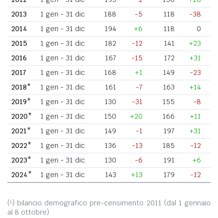
2013
1 gen - 31 dic
188
-5
118
-38
2014
1 gen - 31 dic
194
+6
118
0
2015
1 gen - 31 dic
182
-12
141
+23
2016
1 gen - 31 dic
167
-15
172
+31
2017
1 gen - 31 dic
168
+1
149
-23
2018*
1 gen - 31 dic
161
-7
163
+14
2019*
1 gen - 31 dic
130
-31
155
-8
2020*
1 gen - 31 dic
150
+20
166
+11
2021*
1 gen - 31 dic
149
-1
197
+31
2022*
1 gen - 31 dic
136
-13
185
-12
2023*
1 gen - 31 dic
130
-6
191
+6
2024*
1 gen - 31 dic
143
+13
179
-12
(¹) bilancio demografico pre-censimento 2011 (dal 1 gennaio
al 8 ottobre)