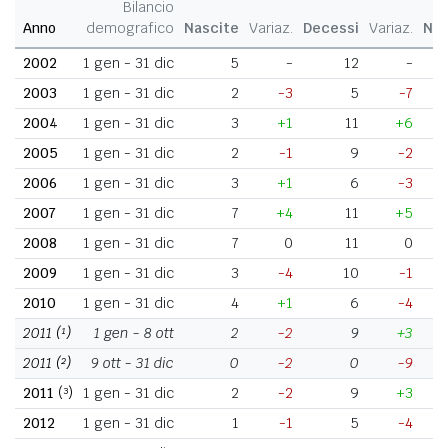
Bilancio
Anno
demografico
Nascite
Variaz.
Decessi
Variaz.
Nat
2002
1 gen - 31 dic
5
-
12
-
2003
1 gen - 31 dic
2
-3
5
-7
2004
1 gen - 31 dic
3
+1
11
+6
2005
1 gen - 31 dic
2
-1
9
-2
2006
1 gen - 31 dic
3
+1
6
-3
2007
1 gen - 31 dic
7
+4
11
+5
2008
1 gen - 31 dic
7
0
11
0
2009
1 gen - 31 dic
3
-4
10
-1
2010
1 gen - 31 dic
4
+1
6
-4
2011
(¹)
1 gen - 8 ott
2
-2
9
+3
2011
(²)
9 ott - 31 dic
0
-2
0
-9
2011
(³)
1 gen - 31 dic
2
-2
9
+3
2012
1 gen - 31 dic
1
-1
5
-4