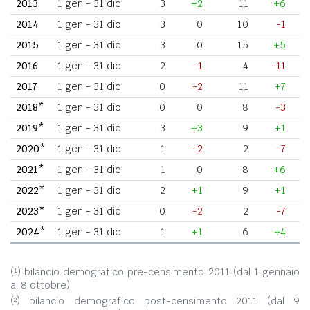
2013
1 gen - 31 dic
3
+2
11
+6
2014
1 gen - 31 dic
3
0
10
-1
2015
1 gen - 31 dic
3
0
15
+5
2016
1 gen - 31 dic
2
-1
4
-11
2017
1 gen - 31 dic
0
-2
11
+7
2018*
1 gen - 31 dic
0
0
8
-3
2019*
1 gen - 31 dic
3
+3
9
+1
2020*
1 gen - 31 dic
1
-2
2
-7
2021*
1 gen - 31 dic
1
0
8
+6
2022*
1 gen - 31 dic
2
+1
9
+1
2023*
1 gen - 31 dic
0
-2
2
-7
2024*
1 gen - 31 dic
1
+1
6
+4
(¹) bilancio demografico pre-censimento 2011 (dal 1 gennaio
al 8 ottobre)
(²) bilancio demografico post-censimento 2011 (dal 9