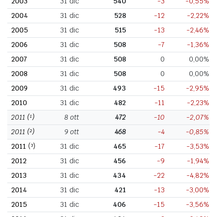
2003
31 dic
540
-3
-0,55%
2004
31 dic
528
-12
-2,22%
2005
31 dic
515
-13
-2,46%
2006
31 dic
508
-7
-1,36%
2007
31 dic
508
0
0,00%
2008
31 dic
508
0
0,00%
2009
31 dic
493
-15
-2,95%
2010
31 dic
482
-11
-2,23%
2011
(¹)
8 ott
472
-10
-2,07%
2011
(²)
9 ott
468
-4
-0,85%
2011
(³)
31 dic
465
-17
-3,53%
2012
31 dic
456
-9
-1,94%
2013
31 dic
434
-22
-4,82%
2014
31 dic
421
-13
-3,00%
2015
31 dic
406
-15
-3,56%