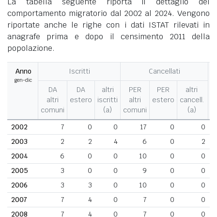
La tabella seguente riporta il dettaglio del
comportamento migratorio dal 2002 al 2024. Vengono
riportate anche le righe con i dati ISTAT rilevati in
anagrafe prima e dopo il censimento 2011 della
popolazione.
Anno
Iscritti
Cancellati
gen-dic
M
DA
DA
altri
PER
PER
altri
altri
estero
iscritti
altri
estero
cancell.
comuni
(a)
comuni
(a)
2002
7
0
0
17
0
0
2003
2
2
4
6
0
2
2004
6
0
0
10
0
0
2005
3
0
0
9
0
0
2006
3
3
0
10
0
0
2007
7
4
0
7
0
0
2008
7
4
0
7
0
0