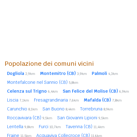
Popolazione dei comuni vicini
Dogliola
Montemitro (CB)
Palmoli
2,9km
3,9km
4,3km
Montefalcone nel Sannio (CB)
5,8km
Celenza sul Trigno
San Felice del Molise (CB)
6,4km
6,9km
Liscia
Fresagrandinaria
Mafalda (CB)
7,1km
7,6km
7,8km
Carunchio
San Buono
Torrebruna
8,1km
8,4km
8,9km
Roccavivara (CB)
San Giovanni Lipioni
9,5km
9,5km
Lentella
Furci
Tavenna (CB)
9,8km
10,7km
11,4km
Fraine
Acquaviva Collecroce (CB)
11,5km
11,6km