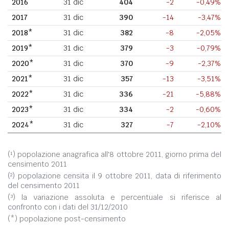
2016
31 dic
404
-2
-0,49%
2017
31 dic
390
-14
-3,47%
2018*
31 dic
382
-8
-2,05%
2019*
31 dic
379
-3
-0,79%
2020*
31 dic
370
-9
-2,37%
2021*
31 dic
357
-13
-3,51%
2022*
31 dic
336
-21
-5,88%
2023*
31 dic
334
-2
-0,60%
2024*
31 dic
327
-7
-2,10%
(¹) popolazione anagrafica all'8 ottobre 2011, giorno prima del
censimento 2011
(²) popolazione censita il 9 ottobre 2011, data di riferimento
del censimento 2011
(³) la variazione assoluta e percentuale si riferisce al
confronto con i dati del 31/12/2010
(*) popolazione post-censimento