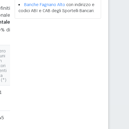
Banche Fagnano Alto
con indirizzo e
initi
codici ABI e CAB degli Sportelli Bancari.
onale
ntale
0% di
ero
uni
n
tori
enti
la
 (*)
1
45