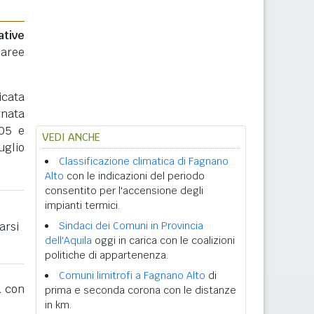
ative
 aree
icata
rnata
005 e
VEDI ANCHE
uglio
Classificazione climatica di Fagnano
Alto
con le indicazioni del periodo
consentito per l'accensione degli
impianti termici.
arsi
Sindaci dei Comuni in Provincia
dell'Aquila
oggi in carica con le coalizioni
politiche di appartenenza.
Comuni limitrofi a Fagnano Alto
di
1
con
prima e seconda corona con le distanze
in km.