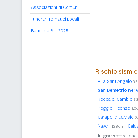
Associazioni di Comuni
Itinerari Tematici Locali
Bandiera Blu 2025
Rischio sismic
Villa Sant'Angelo
3,
San Demetrio ne' V
Rocca di Cambio
7,
Poggio Picenze
8,0
Carapelle Calvisio
1
Navelli
Cala
12,8km
In
grassetto
sono r