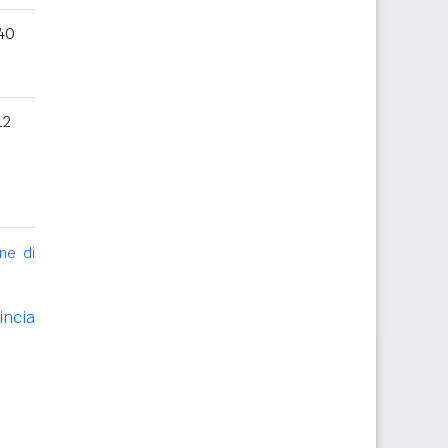
40
12
ne di
incia