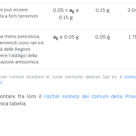
he può essere
0,05 <
a
≤
0,15 g
3.0
g
a a forti terremoti
0,15 g
ona meno pericolosa,
a
≤ 0,05 g
0,05 g
1.7
g
terremoti sono rari ed
tà delle Regioni
ere l’obbligo della
azione antisismica.
alcuni comuni ricadono in zone sismiche diverse (ad es. il
comu
o
).
ontare fra loro il
rischio sismico dei comuni della Prov
ica tabella.