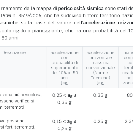
giornamento della mappa di
pericolosità sismica
sono stati def
 PCM n. 3519/2006, che ha suddiviso l'intero territorio nazi
ismiche sulla base del valore dell'
accelerazione orizzo
suolo rigido o pianeggiante, che ha una probabilità del 1
 50 anni.
Descrizione
accelerazione
accelerazione
num
con
orizzontale
com
probabilità di
massima
co
superamento
convenzionale
terri
del 10% in 50
(Norme
ricad
anni
Tecniche)
nel
[
a
]
[
a
]
zona
g
g
a zona più pericolosa,
0,25 <
a
≤
0,35 g
80
g
ssono verificarsi
0,35 g
mi terremoti.
ove possono
0,15 <
a
≤
0,25 g
2.3
g
rsi forti terremoti.
0,25 g