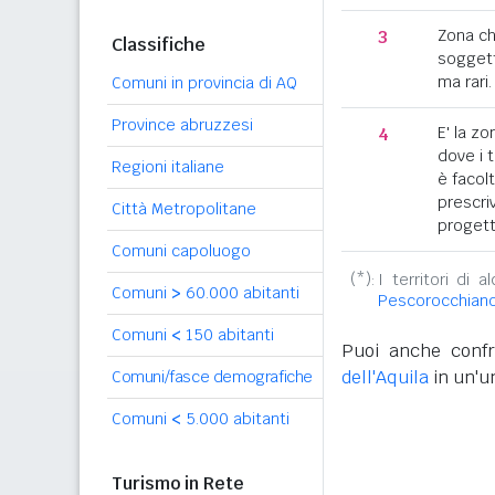
3
Zona c
Classifiche
soggett
ma rari.
Comuni in provincia di AQ
Province abruzzesi
4
E' la z
dove i 
Regioni italiane
è facol
prescriv
Città Metropolitane
progett
Comuni capoluogo
(*):
I territori di 
Comuni
>
60.000 abitanti
Pescorocchian
Comuni
<
150 abitanti
Puoi anche confr
dell'Aquila
in un'un
Comuni/fasce demografiche
Comuni
<
5.000 abitanti
Turismo in Rete