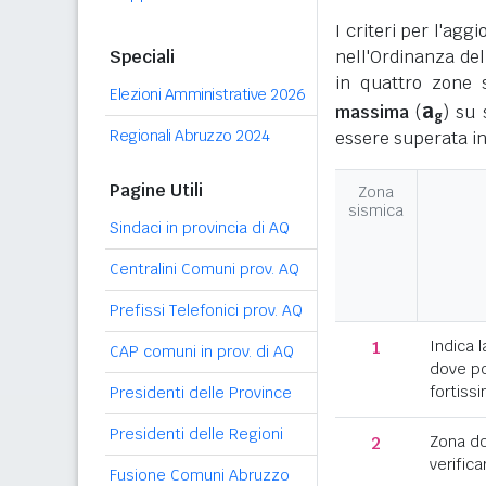
I criteri per l'ag
Speciali
nell'Ordinanza del
in quattro zone s
Elezioni Amministrative 2026
a
massima
(
) su 
g
Regionali Abruzzo 2024
essere superata in
Pagine Utili
Zona
sismica
Sindaci in provincia di AQ
Centralini Comuni prov. AQ
Prefissi Telefonici prov. AQ
1
Indica l
CAP comuni in prov. di AQ
dove po
fortissi
Presidenti delle Province
Presidenti delle Regioni
2
Zona d
verifica
Fusione Comuni Abruzzo