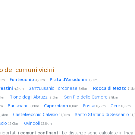
o dei comuni vicini
Fontecchio
Prata d'Ansidonia
6km
3,7km
3,9km
estini
Sant'Eusanio Forconese
Rocca di Mezzo
4,3km
5,6km
7,1
Tione degli Abruzzi
San Pio delle Camere
3km
7,5km
7,8km
Barisciano
Caporciano
Fossa
Ocre
km
8,0km
8,1km
8,7km
8,9km
Castelvecchio Calvisio
Santo Stefano di Sessanio
0,4km
11,3km
11
scio
Ovindoli
13,0km
13,8km
iportati i
comuni confinanti
. Le distanze sono calcolate in linea 