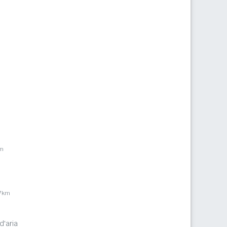
km
,7km
d'aria