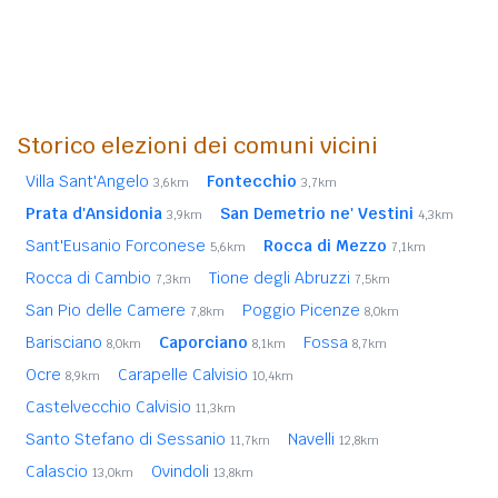
Storico elezioni dei comuni vicini
Villa Sant'Angelo
Fontecchio
3,6km
3,7km
Prata d'Ansidonia
San Demetrio ne' Vestini
3,9km
4,3km
Sant'Eusanio Forconese
Rocca di Mezzo
5,6km
7,1km
Rocca di Cambio
Tione degli Abruzzi
7,3km
7,5km
San Pio delle Camere
Poggio Picenze
7,8km
8,0km
Barisciano
Caporciano
Fossa
8,0km
8,1km
8,7km
Ocre
Carapelle Calvisio
8,9km
10,4km
Castelvecchio Calvisio
11,3km
Santo Stefano di Sessanio
Navelli
11,7km
12,8km
Calascio
Ovindoli
13,0km
13,8km