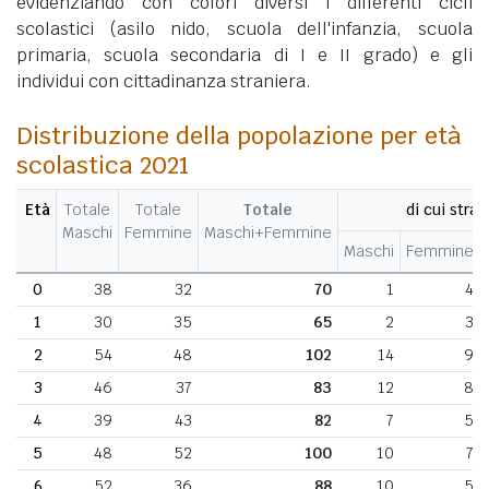
evidenziando con colori diversi i differenti cicli
scolastici (asilo nido, scuola dell'infanzia, scuola
primaria, scuola secondaria di I e II grado) e gli
individui con cittadinanza straniera.
Distribuzione della popolazione per età
scolastica 2021
Età
Totale
Totale
Totale
di cui stran
Maschi
Femmine
Maschi+Femmine
Maschi
Femmine
0
38
32
70
1
4
1
30
35
65
2
3
2
54
48
102
14
9
3
46
37
83
12
8
4
39
43
82
7
5
5
48
52
100
10
7
6
52
36
88
10
5