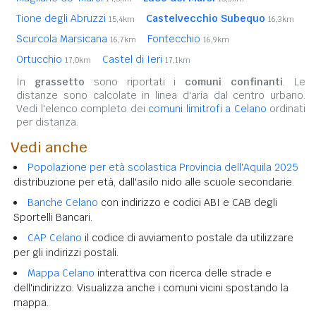
Tione degli Abruzzi
Castelvecchio Subequo
15,4km
16,3km
Scurcola Marsicana
Fontecchio
16,7km
16,9km
Ortucchio
Castel di Ieri
17,0km
17,1km
In
grassetto
sono riportati i
comuni confinanti
. Le
distanze sono calcolate in linea d'aria dal centro urbano.
Vedi l'elenco completo dei
comuni limitrofi a Celano
ordinati
per distanza.
Vedi anche
Popolazione per età scolastica Provincia dell'Aquila 2025
distribuzione per età, dall'asilo nido alle scuole secondarie.
Banche Celano
con indirizzo e codici ABI e CAB degli
Sportelli Bancari.
CAP Celano
il codice di avviamento postale da utilizzare
per gli indirizzi postali.
Mappa Celano
interattiva con ricerca delle strade e
dell'indirizzo. Visualizza anche i comuni vicini spostando la
mappa.