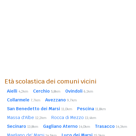
Età scolastica dei comuni vicini
Aielli
Cerchio
Ovindoli
4,2km
5,8km
6,1km
Collarmele
Avezzano
7,7km
9,7km
San Benedetto dei Marsi
Pescina
11,0km
11,8km
Massa d'Albe
Rocca di Mezzo
12,2km
13,4km
Secinaro
Gagliano Aterno
Trasacco
13,8km
14,0km
14,3km
Magliano de' Marsi
Luco dei Marsi
14,5km
15,3km