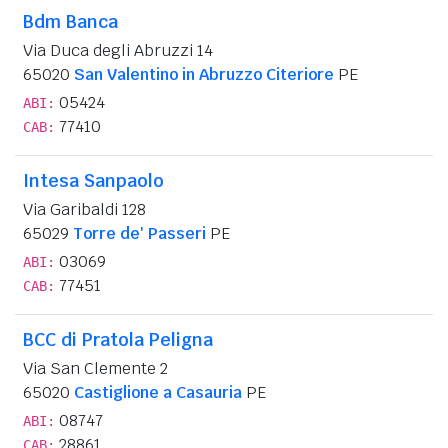
Bdm Banca
Via Duca degli Abruzzi 14
65020
San Valentino in Abruzzo Citeriore
PE
05424
ABI:
77410
CAB:
Intesa Sanpaolo
Via Garibaldi 128
65029
Torre de' Passeri
PE
03069
ABI:
77451
CAB:
BCC di Pratola Peligna
Via San Clemente 2
65020
Castiglione a Casauria
PE
08747
ABI:
28861
CAB: