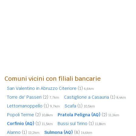
Comuni vicini con filiali bancarie
San Valentino in Abruzzo Citeriore
(1)
6,6km
Torre de' Passeri
(2)
Castiglione a Casauria
(1)
7,7km
8,4km
Lettomanoppello
(1)
Scafa
(1)
9,7km
10,5km
Popoli Terme
(2)
Pratola Peligna (AQ)
(2)
10,8km
11,3km
Corfinio (AQ)
(1)
Bussi sul Tirino
(1)
11,5km
11,8km
Alanno
(1)
Sulmona (AQ)
(8)
13,2km
14,6km