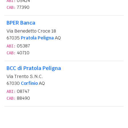
05424
ABI:
77390
CAB:
BPER Banca
Via Benedetto Croce 18
67035
Pratola Peligna
AQ
05387
ABI:
40710
CAB:
BCC di Pratola Peligna
Via Trento S.N.C.
67030
Corfinio
AQ
08747
ABI:
88490
CAB: