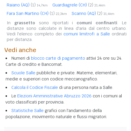
Raiano (AQ)
(1)
Guardiagrele (CH)
(2)
14,7km
21,4km
Fara San Martino (CH)
(1)
Scanno (AQ)
(2)
22,3km
31,4km
In
grassetto
sono riportati i
comuni confinanti
. Le
distanze sono calcolate in linea d'aria dal centro urbano.
Vedi l'elenco completo dei
comuni limitrofi a Salle
ordinati
per distanza.
Vedi anche
Numeri di
blocco carte di pagamento
attivi 24 ore su 24.
Carte di credito e Bancomat.
Scuole Salle
pubbliche e private. Materne, elementari,
medie e superiori con codice meccanografico.
Calcola il Codice Fiscale
di una persona nata a Salle.
Le
Elezioni Amministrative Abruzzo 2026
con i comuni al
voto classificati per provincia.
Statistiche Salle
grafici con l'andamento della
popolazione, movimento naturale e flussi migratori.