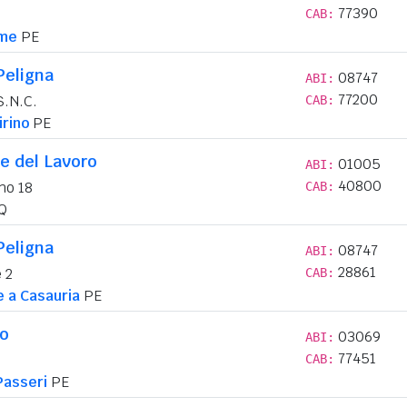
77390
CAB:
rme
PE
Peligna
08747
ABI:
77200
S.N.C.
CAB:
irino
PE
e del Lavoro
01005
ABI:
40800
no 18
CAB:
Q
Peligna
08747
ABI:
28861
 2
CAB:
e a Casauria
PE
lo
03069
ABI:
77451
CAB:
Passeri
PE