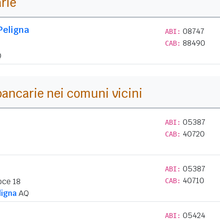
arie
Peligna
08747
ABI:
88490
CAB:
Q
i bancarie nei comuni vicini
05387
ABI:
40720
CAB:
05387
ABI:
40710
oce 18
CAB:
ligna
AQ
05424
ABI: