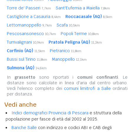
Torre de' Passeri
Sant'Eufemia a Maiella
7,7km
7,8km
Castiglione a Casauria
Roccacasale (AQ)
8,4km
8,5km
Lettomanoppello
Scafa
9,7km
10,5km
Pescosansonesco
Popoli Terme
10,7km
10,8km
Turrivalignani
Pratola Peligna (AQ)
10,9km
11,3km
Corfinio (AQ)
Pietranico
11,5km
11,8km
Bussi sul Tirino
Manoppello
11,8km
12,1km
Sulmona (AQ)
14,6km
In
grassetto
sono riportati i
comuni confinanti
. Le
distanze sono calcolate in linea d'aria dal centro urbano.
Vedi l'elenco completo dei
comuni limitrofi a Salle
ordinati
per distanza.
Vedi anche
Indici demografici Provincia di Pescara
e struttura della
popolazione per fasce di età dal 2002 al 2025.
Banche Salle
con indirizzo e codici ABI e CAB degli