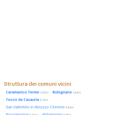
Struttura dei comuni vicini
Caramanico Terme
Bolognano
4,2km
4,6km
Tocco da Casauria
5,7km
San Valentino in Abruzzo Citeriore
6,6km
Roccamorice
Abbateggio
6,6km
6,8km