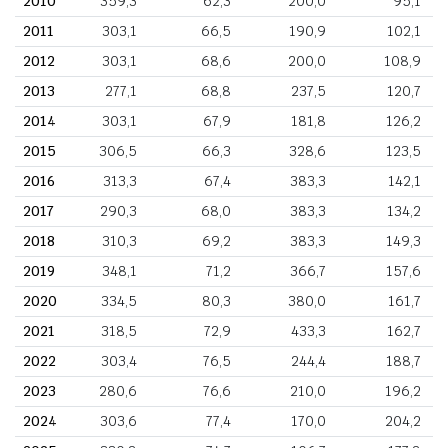
2010
359,3
62,3
200,0
95,1
2011
303,1
66,5
190,9
102,1
2012
303,1
68,6
200,0
108,9
2013
277,1
68,8
237,5
120,7
2014
303,1
67,9
181,8
126,2
2015
306,5
66,3
328,6
123,5
2016
313,3
67,4
383,3
142,1
2017
290,3
68,0
383,3
134,2
2018
310,3
69,2
383,3
149,3
2019
348,1
71,2
366,7
157,6
2020
334,5
80,3
380,0
161,7
2021
318,5
72,9
433,3
162,7
2022
303,4
76,5
244,4
188,7
2023
280,6
76,6
210,0
196,2
2024
303,6
77,4
170,0
204,2