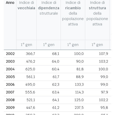
Anno
Indice di
Indice di
Indice di
Indice di
I
vecchiaia
dipendenza
ricambio
struttura
strutturale
della
della
c
popolazione
popolazione
d
attiva
attiva
d
fe
1° gen
1° gen
1° gen
1° gen
1
2002
366,7
68,1
100,0
107,9
2003
476,2
64,0
90,0
103,2
2004
625,0
60,4
81,8
100,0
2005
561,1
61,7
88,9
99,0
2006
495,0
62,3
133,3
99,0
2007
555,6
63,4
114,3
97,9
2008
521,1
64,1
125,0
102,2
2009
447,6
61,2
237,5
95,8