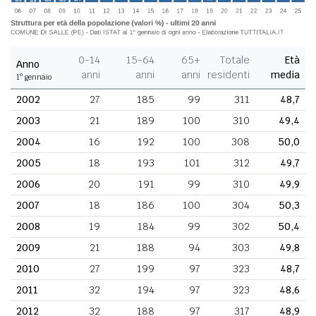
0-14
15-64
65+
Totale
Età
Anno
anni
anni
anni
residenti
media
1° gennaio
2002
27
185
99
311
48,7
2003
21
189
100
310
49,4
2004
16
192
100
308
50,0
2005
18
193
101
312
49,7
2006
20
191
99
310
49,9
2007
18
186
100
304
50,3
2008
19
184
99
302
50,4
2009
21
188
94
303
49,8
2010
27
199
97
323
48,7
2011
32
194
97
323
48,6
2012
32
188
97
317
48,9