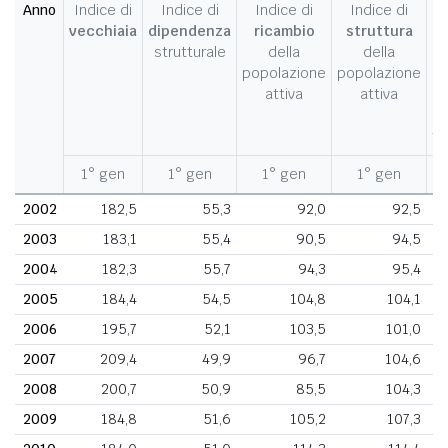
Anno
Indice di
Indice di
Indice di
Indice di
I
vecchiaia
dipendenza
ricambio
struttura
strutturale
della
della
c
popolazione
popolazione
d
attiva
attiva
d
fe
1° gen
1° gen
1° gen
1° gen
1
2002
182,5
55,3
92,0
92,5
2003
183,1
55,4
90,5
94,5
2004
182,3
55,7
94,3
95,4
2005
184,4
54,5
104,8
104,1
2006
195,7
52,1
103,5
101,0
2007
209,4
49,9
96,7
104,6
2008
200,7
50,9
85,5
104,3
2009
184,8
51,6
105,2
107,3