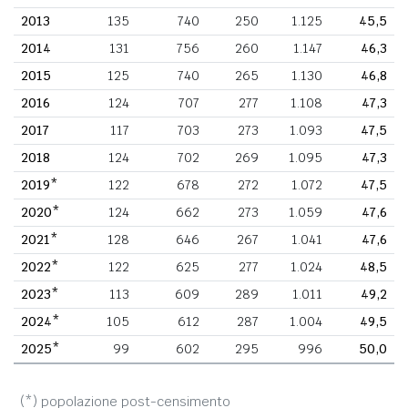
2013
135
740
250
1.125
45,5
2014
131
756
260
1.147
46,3
2015
125
740
265
1.130
46,8
2016
124
707
277
1.108
47,3
2017
117
703
273
1.093
47,5
2018
124
702
269
1.095
47,3
2019*
122
678
272
1.072
47,5
2020*
124
662
273
1.059
47,6
2021*
128
646
267
1.041
47,6
2022*
122
625
277
1.024
48,5
2023*
113
609
289
1.011
49,2
2024*
105
612
287
1.004
49,5
2025*
99
602
295
996
50,0
(*) popolazione post-censimento