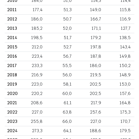
2010
184,0
51,0
114,3
114,4
2011
177,4
51,3
149,0
115,8
2012
186,0
50,7
166,7
116,9
2013
185,2
52,0
171,1
127,7
2014
198,5
51,7
179,2
138,5
2015
212,0
52,7
197,8
143,4
2016
223,4
56,7
187,8
149,8
2017
233,3
55,5
186,0
150,2
2018
216,9
56,0
219,5
148,9
2019
223,0
58,1
202,5
153,0
2020
220,2
60,0
202,5
157,6
2021
208,6
61,1
217,9
164,8
2022
227,0
63,8
257,6
175,3
2023
255,8
66,0
227,0
170,7
2024
273,3
64,1
188,6
179,5