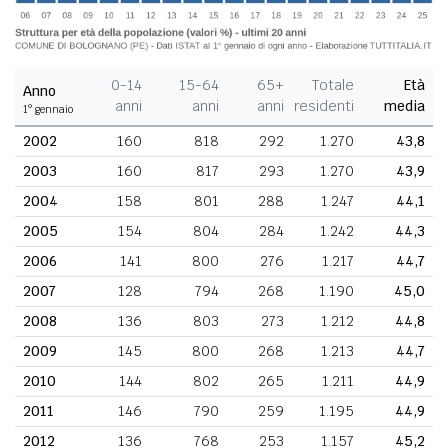
0-14
15-64
65+
Totale
Età
Anno
anni
anni
anni
residenti
media
1° gennaio
2002
160
818
292
1.270
43,8
2003
160
817
293
1.270
43,9
2004
158
801
288
1.247
44,1
2005
154
804
284
1.242
44,3
2006
141
800
276
1.217
44,7
2007
128
794
268
1.190
45,0
2008
136
803
273
1.212
44,8
2009
145
800
268
1.213
44,7
2010
144
802
265
1.211
44,9
2011
146
790
259
1.195
44,9
2012
136
768
253
1.157
45,2