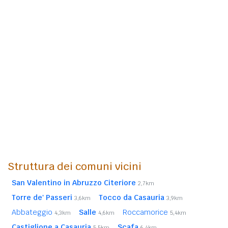
Struttura dei comuni vicini
San Valentino in Abruzzo Citeriore
2,7km
Torre de' Passeri
Tocco da Casauria
3,6km
3,9km
Abbateggio
Salle
Roccamorice
4,3km
4,6km
5,4km
Castiglione a Casauria
Scafa
5,5km
6,4km