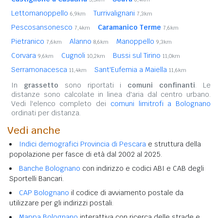
Lettomanoppello
Turrivalignani
6,9km
7,3km
Pescosansonesco
Caramanico Terme
7,4km
7,6km
Pietranico
Alanno
Manoppello
7,6km
8,6km
9,3km
Corvara
Cugnoli
Bussi sul Tirino
9,6km
10,2km
11,0km
Serramonacesca
Sant'Eufemia a Maiella
11,4km
11,6km
In
grassetto
sono riportati i
comuni confinanti
. Le
distanze sono calcolate in linea d'aria dal centro urbano.
Vedi l'elenco completo dei
comuni limitrofi a Bolognano
ordinati per distanza.
Vedi anche
Indici demografici Provincia di Pescara
e struttura della
popolazione per fasce di età dal 2002 al 2025.
Banche Bolognano
con indirizzo e codici ABI e CAB degli
Sportelli Bancari.
CAP Bolognano
il codice di avviamento postale da
utilizzare per gli indirizzi postali.
Mappa Bolognano
interattiva con ricerca delle strade e