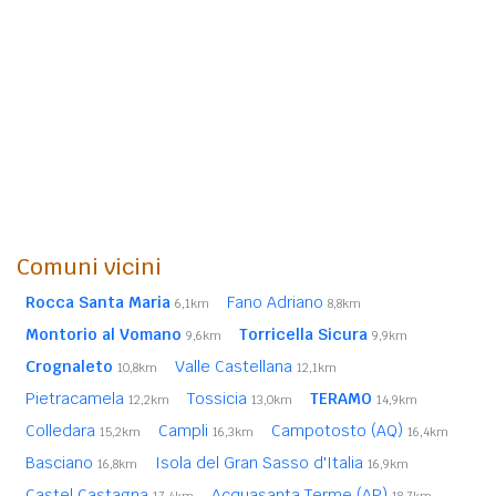
Comuni vicini
Rocca Santa Maria
Fano Adriano
6,1km
8,8km
Montorio al Vomano
Torricella Sicura
9,6km
9,9km
Crognaleto
Valle Castellana
10,8km
12,1km
Pietracamela
Tossicia
TERAMO
12,2km
13,0km
14,9km
Colledara
Campli
Campotosto (AQ)
15,2km
16,3km
16,4km
Basciano
Isola del Gran Sasso d'Italia
16,8km
16,9km
Castel Castagna
Acquasanta Terme (AP)