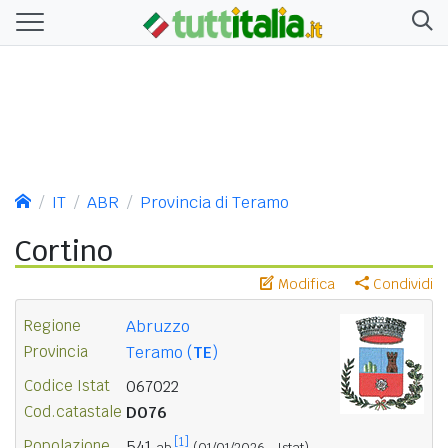
IT
ABR
Provincia di Teramo
Cortino
Modifica
Condividi
Regione
Abruzzo
Provincia
Teramo (
TE
)
Codice Istat
067022
Cod.catastale
D076
[1]
Popolazione
541
ab.
(01/01/2026 - Istat)