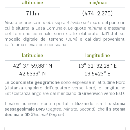
altitudine
min/max
711
(474, 2.275)
m
Misura espressa in
metri sopra il livello del mare
del punto in
cui è situata la Casa Comunale. Le quote
minima
e
massima
del territorio comunale sono state elaborate dall'Istat sul
modello digitale del terreno (DEM) e dai dati provenienti
dall'ultima rilevazione censuaria.
latitudine
longitudine
42° 37' 59,88'' N
13° 32' 32,28'' E
42,6333° N
13,5423° E
Le
coordinate geografiche
sono espresse in latitudine Nord
(distanza angolare dall'equatore verso Nord) e longitudine
Est (distanza angolare dal meridiano di Greenwich verso Est).
I valori numerici sono riportati utilizzando sia il
sistema
sessagesimale DMS
(
Degree, Minute, Second
), che il
sistema
decimale DD
(
Decimal Degree
).