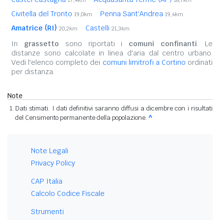
17,4km
18,7km
Civitella del Tronto
Penna Sant'Andrea
19,0km
19,4km
Amatrice (RI)
Castelli
20,2km
21,3km
In
grassetto
sono riportati i
comuni confinanti
. Le
distanze sono calcolate in linea d'aria dal centro urbano.
Vedi l'elenco completo dei
comuni limitrofi a Cortino
ordinati
per distanza.
Note
Dati stimati. I dati definitivi saranno diffusi a dicembre con i risultati
del Censimento permanente della popolazione.
^
Note Legali
Privacy Policy
CAP Italia
Calcolo Codice Fiscale
Strumenti