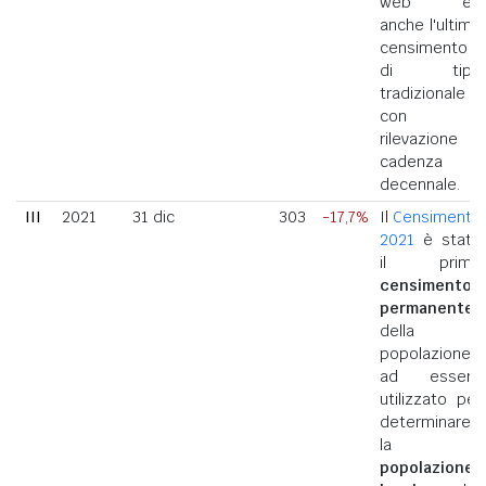
web ed
anche l'ultimo
censimento
di tipo
tradizionale
con
rilevazione a
cadenza
decennale.
III
2021
31 dic
303
-17,7%
Il
Censimento
2021
è stato
il primo
censimento
permanente
della
popolazione
ad essere
utilizzato per
determinare
la
popolazione