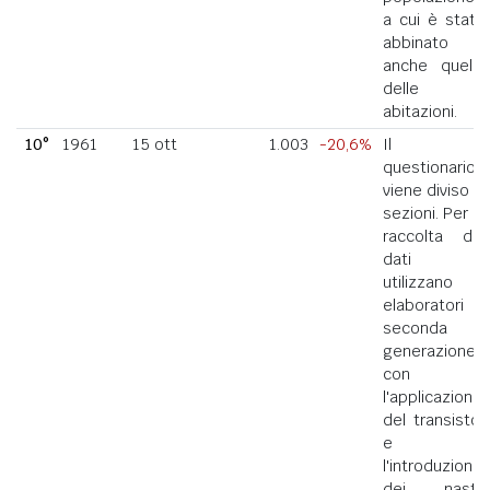
a cui è stato
abbinato
anche quello
delle
abitazioni.
10°
1961
15 ott
1.003
-20,6%
Il
questionario
viene diviso in
sezioni. Per la
raccolta dei
dati si
utilizzano
elaboratori di
seconda
generazione
con
l'applicazione
del transistor
e
l'introduzione
dei nastri