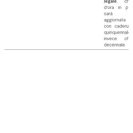
legale
, che
d'ora in poi
sarà
aggiornata
con cadenza
quinquennale
invece che
decennale.