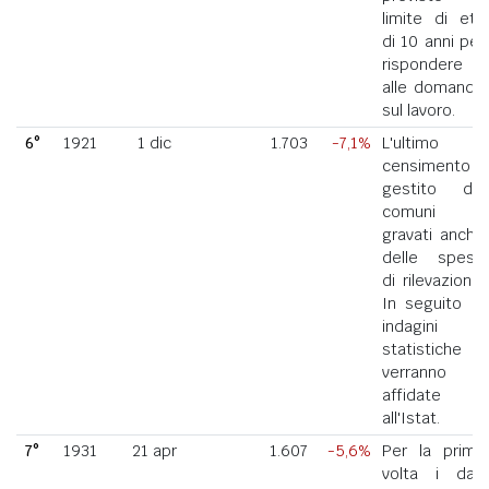
limite di età
di 10 anni per
rispondere
alle domande
sul lavoro.
6°
1921
1 dic
1.703
-7,1%
L'ultimo
censimento
gestito dai
comuni
gravati anche
delle spese
di rilevazione.
In seguito le
indagini
statistiche
verranno
affidate
all'Istat.
7°
1931
21 apr
1.607
-5,6%
Per la prima
volta i dati