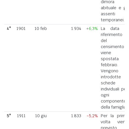
dimora
abituale e gli
assenti
temporanei.
4°
1901
10 feb
1.934
+6,3%
La data di
riferimento
del
censimento
viene
spostata a
febbraio.
Vengono
introdotte
schede
individuali per
ogni
componente
della famiglia.
5°
1911
10 giu
1.833
-5,2%
Per la prima
volta viene
previsto il