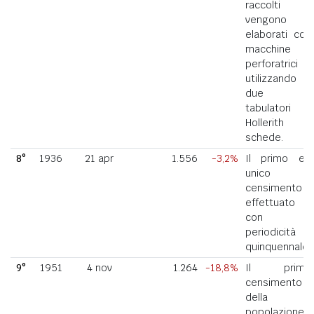
raccolti
vengono
elaborati con
macchine
perforatrici
utilizzando
due
tabulatori
Hollerith a
schede.
8°
1936
21 apr
1.556
-3,2%
Il primo ed
unico
censimento
effettuato
con
periodicità
quinquennale.
9°
1951
4 nov
1.264
-18,8%
Il primo
censimento
della
popolazione