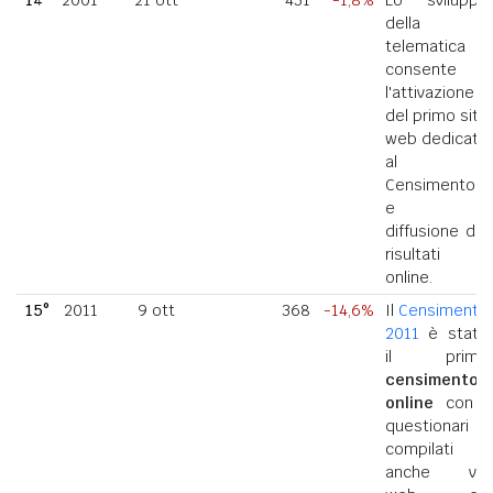
della
telematica
consente
l'attivazione
del primo sito
web dedicato
al
Censimento
e la
diffusione dei
risultati
online.
15°
2011
9 ott
368
-14,6%
Il
Censimento
2011
è stato
il primo
censimento
online
con i
questionari
compilati
anche via