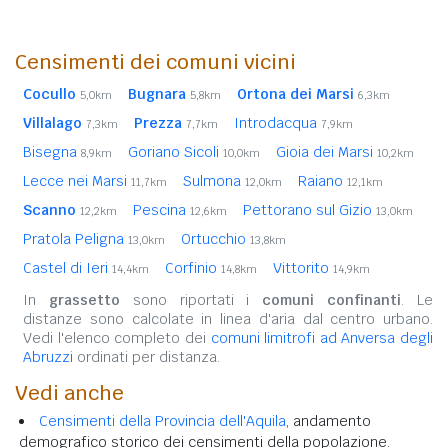
Censimenti dei comuni vicini
Cocullo
Bugnara
Ortona dei Marsi
5,0km
5,8km
6,3km
Villalago
Prezza
Introdacqua
7,3km
7,7km
7,9km
Bisegna
Goriano Sicoli
Gioia dei Marsi
8,9km
10,0km
10,2km
Lecce nei Marsi
Sulmona
Raiano
11,7km
12,0km
12,1km
Scanno
Pescina
Pettorano sul Gizio
12,2km
12,6km
13,0km
Pratola Peligna
Ortucchio
13,0km
13,8km
Castel di Ieri
Corfinio
Vittorito
14,4km
14,8km
14,9km
In
grassetto
sono riportati i
comuni confinanti
. Le
distanze sono calcolate in linea d'aria dal centro urbano.
Vedi l'elenco completo dei
comuni limitrofi ad Anversa degli
Abruzzi
ordinati per distanza.
Vedi anche
Censimenti della Provincia dell'Aquila
, andamento
demografico storico dei censimenti della popolazione.