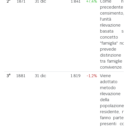
2°
1871
31 dic
1.841
+7,4%
Come nel
precedente
censimento,
l'unità di
rilevazione
basata sul
concetto di
"famiglia" non
prevede la
distinzione
tra famiglie e
convivenze.
3°
1881
31 dic
1.819
-1,2%
Viene
adottato il
metodo di
rilevazione
della
popolazione
residente, ne
fanno parte i
presenti con