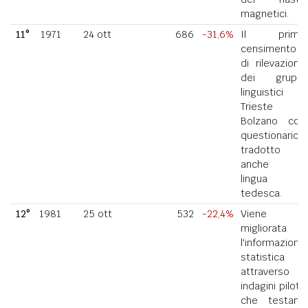
magnetici.
11°
1971
24 ott
686
-31,6%
Il primo
censimento
di rilevazione
dei gruppi
linguistici di
Trieste e
Bolzano con
questionario
tradotto
anche in
lingua
tedesca.
12°
1981
25 ott
532
-22,4%
Viene
migliorata
l'informazione
statistica
attraverso
indagini pilota
che testano