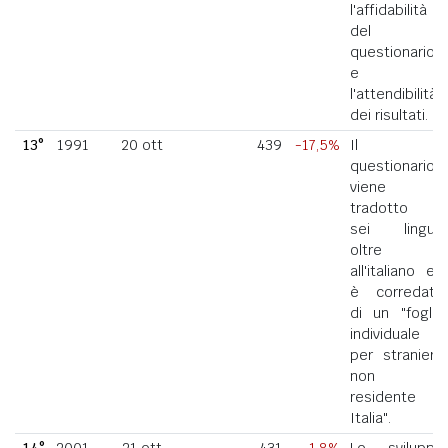
l'affidabilità
del
questionario
e
l'attendibilità
dei risultati.
13°
1991
20 ott
439
-17,5%
Il
questionario
viene
tradotto in
sei lingue
oltre
all'italiano ed
è corredato
di un "foglio
individuale
per straniero
non
residente in
Italia".
14°
2001
21 ott
431
-1,8%
Lo sviluppo