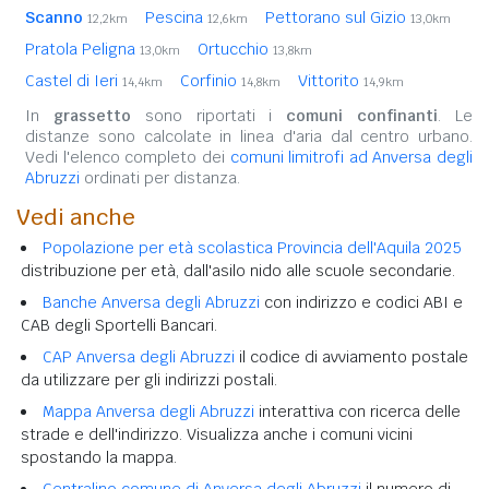
Scanno
Pescina
Pettorano sul Gizio
12,2km
12,6km
13,0km
Pratola Peligna
Ortucchio
13,0km
13,8km
Castel di Ieri
Corfinio
Vittorito
14,4km
14,8km
14,9km
In
grassetto
sono riportati i
comuni confinanti
. Le
distanze sono calcolate in linea d'aria dal centro urbano.
Vedi l'elenco completo dei
comuni limitrofi ad Anversa degli
Abruzzi
ordinati per distanza.
Vedi anche
Popolazione per età scolastica Provincia dell'Aquila 2025
distribuzione per età, dall'asilo nido alle scuole secondarie.
Banche Anversa degli Abruzzi
con indirizzo e codici ABI e
CAB degli Sportelli Bancari.
CAP Anversa degli Abruzzi
il codice di avviamento postale
da utilizzare per gli indirizzi postali.
Mappa Anversa degli Abruzzi
interattiva con ricerca delle
strade e dell'indirizzo. Visualizza anche i comuni vicini
spostando la mappa.