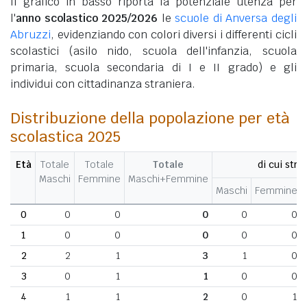
Il grafico in basso riporta la potenziale utenza per
l'
anno scolastico 2025/2026
le
scuole di Anversa degli
Abruzzi
, evidenziando con colori diversi i differenti cicli
scolastici (asilo nido, scuola dell'infanzia, scuola
primaria, scuola secondaria di I e II grado) e gli
individui con cittadinanza straniera.
Distribuzione della popolazione per età
scolastica 2025
Età
Totale
Totale
Totale
di cui stran
Maschi
Femmine
Maschi+Femmine
Maschi
Femmine
0
0
0
0
0
0
1
0
0
0
0
0
2
2
1
3
1
0
3
0
1
1
0
0
4
1
1
2
0
1