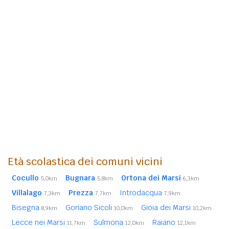
Età scolastica dei comuni vicini
Cocullo
Bugnara
Ortona dei Marsi
5,0km
5,8km
6,3km
Villalago
Prezza
Introdacqua
7,3km
7,7km
7,9km
Bisegna
Goriano Sicoli
Gioia dei Marsi
8,9km
10,0km
10,2km
Lecce nei Marsi
Sulmona
Raiano
11,7km
12,0km
12,1km