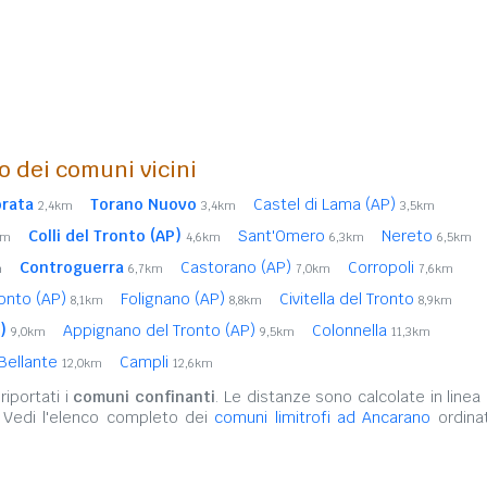
o dei comuni vicini
brata
Torano Nuovo
Castel di Lama (AP)
2,4km
3,4km
3,5km
Colli del Tronto (AP)
Sant'Omero
Nereto
km
4,6km
6,3km
6,5km
Controguerra
Castorano (AP)
Corropoli
m
6,7km
7,0km
7,6km
onto (AP)
Folignano (AP)
Civitella del Tronto
8,1km
8,8km
8,9km
)
Appignano del Tronto (AP)
Colonnella
9,0km
9,5km
11,3km
Bellante
Campli
12,0km
12,6km
iportati i
comuni confinanti
. Le distanze sono calcolate in linea 
. Vedi l'elenco completo dei
comuni limitrofi ad Ancarano
ordinat