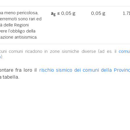
ona meno pericolosa,
a
≤ 0,05 g
0,05 g
1.7
g
terremoti sono rari ed
tà delle Regioni
ere l’obbligo della
azione antisismica.
alcuni comuni ricadono in zone sismiche diverse (ad es. il
comu
o
).
ntare fra loro il
rischio sismico dei comuni della Provinc
 tabella.