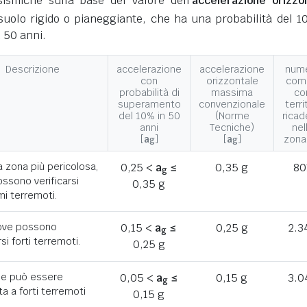
ismiche sulla base del valore dell'
accelerazione orizzo
suolo rigido o pianeggiante, che ha una probabilità del 1
 50 anni.
Descrizione
accelerazione
accelerazione
num
con
orizzontale
com
probabilità di
massima
co
superamento
convenzionale
terri
del 10% in 50
(Norme
ricad
anni
Tecniche)
nel
[
a
]
[
a
]
zona
g
g
a zona più pericolosa,
0,25 <
a
≤
0,35 g
80
g
ssono verificarsi
0,35 g
mi terremoti.
ove possono
0,15 <
a
≤
0,25 g
2.3
g
rsi forti terremoti.
0,25 g
he può essere
0,05 <
a
≤
0,15 g
3.0
g
a a forti terremoti
0,15 g