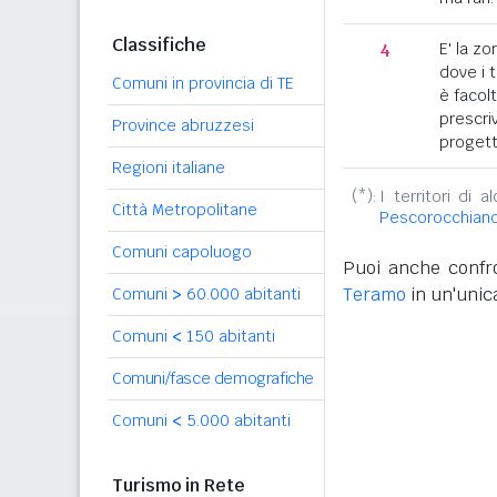
Classifiche
4
E' la z
dove i 
Comuni in provincia di TE
è facol
prescriv
Province abruzzesi
progett
Regioni italiane
(*):
I territori di 
Città Metropolitane
Pescorocchian
Comuni capoluogo
Puoi anche confro
Teramo
in un'unica
Comuni
>
60.000 abitanti
Comuni
<
150 abitanti
Comuni/fasce demografiche
Comuni
<
5.000 abitanti
Turismo in Rete