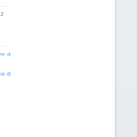
12
ne di
ia di