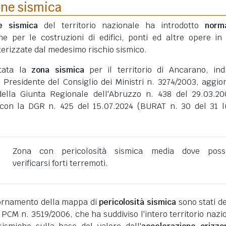
one sismica
ne sismica
del territorio nazionale ha introdotto
norm
he per le costruzioni di edifici, ponti ed altre opere in
erizzate dal medesimo rischio sismico.
rtata la
zona sismica
per il territorio di Ancarano, ind
 Presidente del Consiglio dei Ministri n. 3274/2003, aggio
della Giunta Regionale dell'Abruzzo n. 438 del 29.03.2
con la DGR n. 425 del 15.07.2024 (BURAT n. 30 del 31 l
Zona con pericolosità sismica media dove poss
verificarsi forti terremoti.
giornamento della mappa di
pericolosità sismica
sono stati def
 PCM n. 3519/2006, che ha suddiviso l'intero territorio nazi