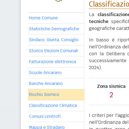
Classificazi
La
classificazio
Home Comune
tecniche
specific
geografiche caratt
Statistiche Demografiche
In basso è ripo
Sindaco, Giunta, Consiglio
nell'Ordinanza del
Storico Elezioni Comunali
con la Delibera 
successivamente 
Fatturazione elettronica
2024).
Scuole Ancarano
Banche Ancarano
Zona sismica
2
Rischio Sismico
Classificazione Climatica
I criteri per l'ag
Comuni Limitrofi
nell'Ordinanza del
Mappa e Stradario