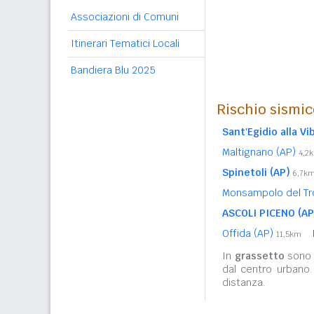
Associazioni di Comuni
Itinerari Tematici Locali
Bandiera Blu 2025
Rischio sismic
Sant'Egidio alla Vi
Maltignano (AP)
4,2
Spinetoli (AP)
6,7k
Monsampolo del Tr
ASCOLI PICENO (AP
Offida (AP)
11,5km
In
grassetto
sono r
dal centro urbano
distanza.