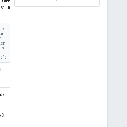
ntale
0% di
ero
uni
n
tori
enti
la
 (*)
1
45
40