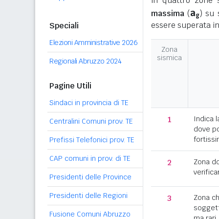
in quattro zone s
a
massima
(
) su 
g
essere superata in
Speciali
Elezioni Amministrative 2026
Zona
sismica
Regionali Abruzzo 2024
Pagine Utili
Sindaci in provincia di TE
1
Indica l
Centralini Comuni prov. TE
dove po
fortissi
Prefissi Telefonici prov. TE
CAP comuni in prov. di TE
2
Zona d
verifica
Presidenti delle Province
Presidenti delle Regioni
3
Zona c
soggett
Fusione Comuni Abruzzo
ma rari.