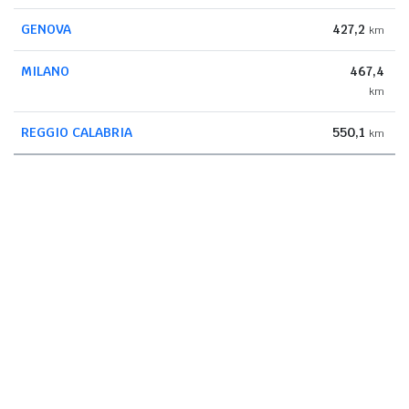
GENOVA
427,2
km
MILANO
467,4
km
REGGIO CALABRIA
550,1
km