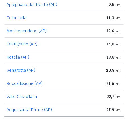
Appignano del Tronto (AP)
9,5
km
Colonnella
11,3
km
Monteprandone (AP)
12,6
km
Castignano (AP)
14,8
km
Rotella (AP)
19,8
km
Venarotta (AP)
20,8
km
Roccafluvione (AP)
21,6
km
Valle Castellana
22,7
km
Acquasanta Terme (AP)
27,9
km