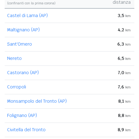
distanza
(confinanti con la prima corona)
Castel di Lama (AP)
3,5
km
Maltignano (AP)
4,2
km
Sant'Omero
6,3
km
Nereto
6,5
km
Castorano (AP)
7,0
km
Corropoli
7,6
km
Monsampolo del Tronto (AP)
8,1
km
Folignano (AP)
8,8
km
Civitella del Tronto
8,9
km