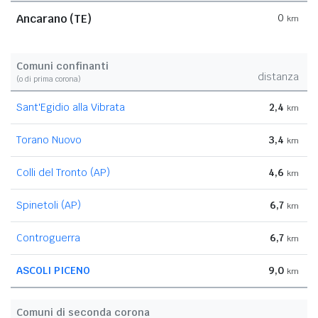
Ancarano (TE)
0
km
Comuni confinanti
distanza
(o di prima corona)
Sant'Egidio alla Vibrata
2,4
km
Torano Nuovo
3,4
km
Colli del Tronto (AP)
4,6
km
Spinetoli (AP)
6,7
km
Controguerra
6,7
km
ASCOLI PICENO
9,0
km
Comuni di seconda corona