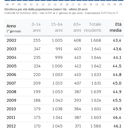
0-14
15-64
65+
Totale
Età
Anno
anni
anni
anni
residenti
media
1° gennaio
2002
255
1.005
408
1.668
43,4
2003
247
991
403
1.641
43,6
2004
235
999
410
1.644
44,1
2005
224
1.006
412
1.642
44,5
2006
220
1.003
410
1.633
44,8
2007
209
1.015
407
1.631
45,0
2008
199
1.053
387
1.639
44,9
2009
188
1.043
393
1.624
45,5
2010
179
1.038
384
1.601
45,9
2011
175
1.041
387
1.603
46,4
2012
170
1.045
371
1.586
46,1