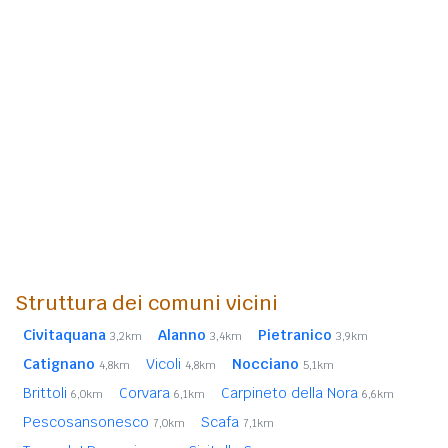
Struttura dei comuni vicini
Civitaquana
Alanno
Pietranico
3,2km
3,4km
3,9km
Catignano
Vicoli
Nocciano
4,8km
4,8km
5,1km
Brittoli
Corvara
Carpineto della Nora
6,0km
6,1km
6,6km
Pescosansonesco
Scafa
7,0km
7,1km