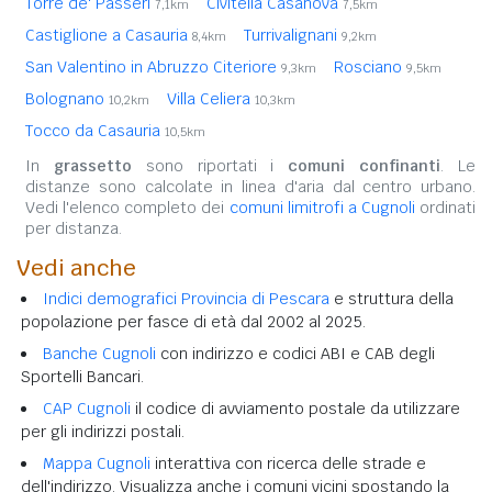
Torre de' Passeri
Civitella Casanova
7,1km
7,5km
Castiglione a Casauria
Turrivalignani
8,4km
9,2km
San Valentino in Abruzzo Citeriore
Rosciano
9,3km
9,5km
Bolognano
Villa Celiera
10,2km
10,3km
Tocco da Casauria
10,5km
In
grassetto
sono riportati i
comuni confinanti
. Le
distanze sono calcolate in linea d'aria dal centro urbano.
Vedi l'elenco completo dei
comuni limitrofi a Cugnoli
ordinati
per distanza.
Vedi anche
Indici demografici Provincia di Pescara
e struttura della
popolazione per fasce di età dal 2002 al 2025.
Banche Cugnoli
con indirizzo e codici ABI e CAB degli
Sportelli Bancari.
CAP Cugnoli
il codice di avviamento postale da utilizzare
per gli indirizzi postali.
Mappa Cugnoli
interattiva con ricerca delle strade e
dell'indirizzo. Visualizza anche i comuni vicini spostando la