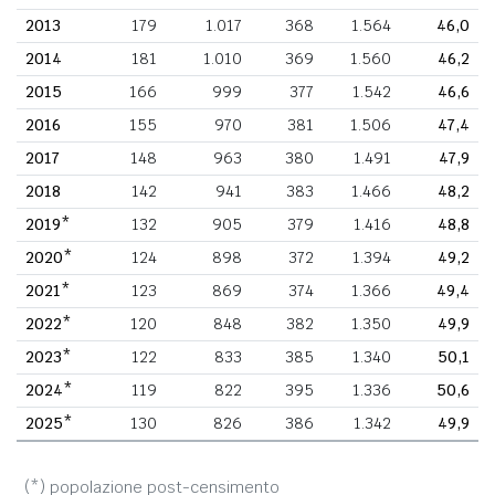
2013
179
1.017
368
1.564
46,0
2014
181
1.010
369
1.560
46,2
2015
166
999
377
1.542
46,6
2016
155
970
381
1.506
47,4
2017
148
963
380
1.491
47,9
2018
142
941
383
1.466
48,2
2019*
132
905
379
1.416
48,8
2020*
124
898
372
1.394
49,2
2021*
123
869
374
1.366
49,4
2022*
120
848
382
1.350
49,9
2023*
122
833
385
1.340
50,1
2024*
119
822
395
1.336
50,6
2025*
130
826
386
1.342
49,9
(*) popolazione post-censimento