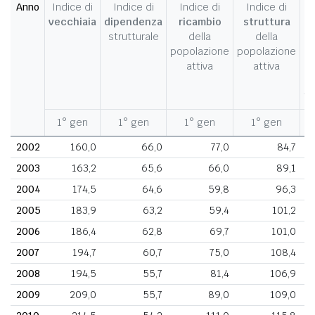
Anno
Indice di
Indice di
Indice di
Indice di
I
vecchiaia
dipendenza
ricambio
struttura
strutturale
della
della
c
popolazione
popolazione
d
attiva
attiva
d
fe
1° gen
1° gen
1° gen
1° gen
1
2002
160,0
66,0
77,0
84,7
2003
163,2
65,6
66,0
89,1
2004
174,5
64,6
59,8
96,3
2005
183,9
63,2
59,4
101,2
2006
186,4
62,8
69,7
101,0
2007
194,7
60,7
75,0
108,4
2008
194,5
55,7
81,4
106,9
2009
209,0
55,7
89,0
109,0