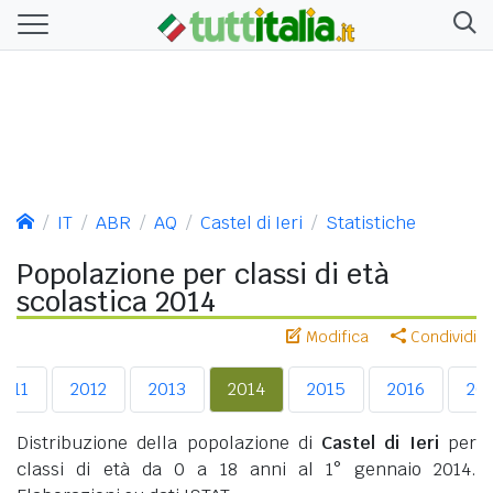
IT
ABR
AQ
Castel di Ieri
Statistiche
Popolazione per classi di età
scolastica 2014
Modifica
Condividi
2011
2012
2013
2014
2015
2016
20
Distribuzione della popolazione di
Castel di Ieri
per
classi di età da 0 a 18 anni al 1° gennaio 2014.