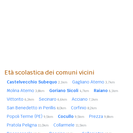
Età scolastica dei comuni vicini
Castelvecchio Subequo
Gagliano Aterno
2,1km
3,7km
Molina Aterno
Goriano Sicoli
Raiano
3,8km
4,7km
6,1km
Vittorito
Secinaro
Acciano
6,3km
6,6km
7,1km
San Benedetto in Perillis
Corfinio
8,0km
8,2km
Popoli Terme (PE)
Cocullo
Prezza
9,5km
9,5km
9,8km
Pratola Peligna
Collarmele
11,0km
11,5km