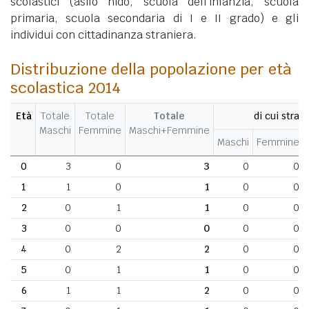
scolastici (asilo nido, scuola dell'infanzia, scuola
primaria, scuola secondaria di I e II grado) e gli
individui con cittadinanza straniera.
Distribuzione della popolazione per età
scolastica 2014
Età
Totale
Totale
Totale
di cui strani
Maschi
Femmine
Maschi+Femmine
Maschi
Femmine
0
3
0
3
0
0
1
1
0
1
0
0
2
0
1
1
0
0
3
0
0
0
0
0
4
0
2
2
0
0
5
0
1
1
0
0
6
1
1
2
0
0