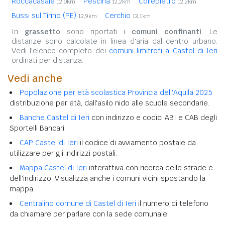
Roccacasale
Pescina
Collepietro
12,0km
12,2km
12,2km
Bussi sul Tirino (PE)
Cerchio
12,9km
13,1km
In
grassetto
sono riportati i
comuni confinanti
. Le
distanze sono calcolate in linea d'aria dal centro urbano.
Vedi l'elenco completo dei
comuni limitrofi a Castel di Ieri
ordinati per distanza.
Vedi anche
Popolazione per età scolastica Provincia dell'Aquila 2025
distribuzione per età, dall'asilo nido alle scuole secondarie.
Banche Castel di Ieri
con indirizzo e codici ABI e CAB degli
Sportelli Bancari.
CAP Castel di Ieri
il codice di avviamento postale da
utilizzare per gli indirizzi postali.
Mappa Castel di Ieri
interattiva con ricerca delle strade e
dell'indirizzo. Visualizza anche i comuni vicini spostando la
mappa.
Centralino comune di Castel di Ieri
il numero di telefono
da chiamare per parlare con la sede comunale.