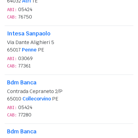
64032
Atri
TE
05424
ABI:
76750
CAB:
Intesa Sanpaolo
Via Dante Alighieri 5
65017
Penne
PE
03069
ABI:
77361
CAB:
Bdm Banca
Contrada Cepraneto 2/P
65010
Collecorvino
PE
05424
ABI:
77280
CAB:
Bdm Banca