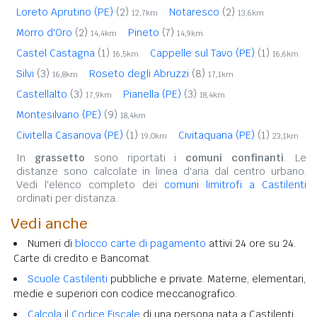
Loreto Aprutino (PE)
(2)
Notaresco
(2)
12,7km
13,6km
Morro d'Oro
(2)
Pineto
(7)
14,4km
14,9km
Castel Castagna
(1)
Cappelle sul Tavo (PE)
(1)
16,5km
16,6km
Silvi
(3)
Roseto degli Abruzzi
(8)
16,8km
17,1km
Castellalto
(3)
Pianella (PE)
(3)
17,9km
18,4km
Montesilvano (PE)
(9)
18,4km
Civitella Casanova (PE)
(1)
Civitaquana (PE)
(1)
19,0km
23,1km
In
grassetto
sono riportati i
comuni confinanti
. Le
distanze sono calcolate in linea d'aria dal centro urbano.
Vedi l'elenco completo dei
comuni limitrofi a Castilenti
ordinati per distanza.
Vedi anche
Numeri di
blocco carte di pagamento
attivi 24 ore su 24.
Carte di credito e Bancomat.
Scuole Castilenti
pubbliche e private. Materne, elementari,
medie e superiori con codice meccanografico.
Calcola il Codice Fiscale
di una persona nata a Castilenti.