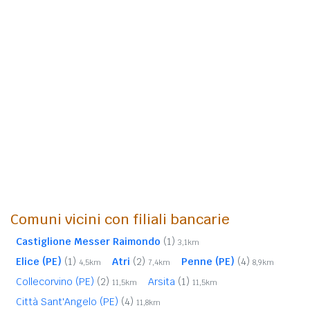
Comuni vicini con filiali bancarie
Castiglione Messer Raimondo
(1)
3,1km
Elice (PE)
(1)
Atri
(2)
Penne (PE)
(4)
4,5km
7,4km
8,9km
Collecorvino (PE)
(2)
Arsita
(1)
11,5km
11,5km
Città Sant'Angelo (PE)
(4)
11,8km