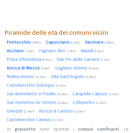
Piramide delle età dei comuni vicini
Fontecchio
Caporciano
Secinaro
3,8km
6,1km
6,8km
Acciano
Fagnano Alto
Navelli
7,4km
7,5km
8,5km
Prata d'Ansidonia
San Pio delle Camere
8,5km
9,3km
Rocca di Mezzo
Gagliano Aterno
9,6km
10,1km
Molina Aterno
Villa Sant'Angelo
10,2km
11,0km
Castelvecchio Subequo
11,2km
San Benedetto in Perillis
Carapelle Calvisio
11,3km
11,4km
San Demetrio ne' Vestini
Collepietro
11,6km
12,0km
Ovindoli
Rocca di Cambio
12,4km
12,6km
Castelvecchio Calvisio
12,7km
In
grassetto
sono riportati i
comuni confinanti
. Le