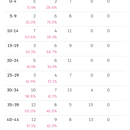
0-4
5
2
7
0
0
71,4%
28,6%
5-9
2
6
8
0
0
25,0%
75,0%
10-14
7
4
11
0
0
63,6%
36,4%
15-19
3
6
9
0
0
33,3%
66,7%
20-24
5
6
11
0
0
45,5%
54,5%
25-29
3
4
7
0
0
42,9%
57,1%
30-34
10
7
13
4
0
58,8%
41,2%
35-39
12
8
5
15
0
60,0%
40,0%
40-44
12
9
8
13
0
57,1%
42,9%